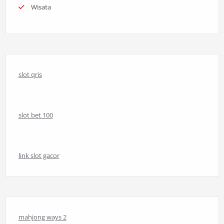
Wisata
slot qris
slot bet 100
link slot gacor
mahjong ways 2