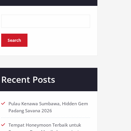
Search
Recent Posts
Pulau Kenawa Sumbawa, Hidden Gem
Padang Savana 2026
Tempat Honeymoon Terbaik untuk