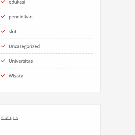
edukasi
pendidikan
slot
Uncategorized
Universitas
Wisata
slot qris