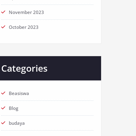
November 2023
October 2023
Categories
Beasiswa
Blog
budaya