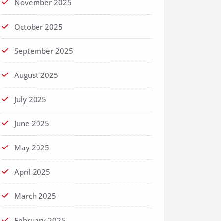
November 2025
October 2025
September 2025
August 2025
July 2025
June 2025
May 2025
April 2025
March 2025
February 2025