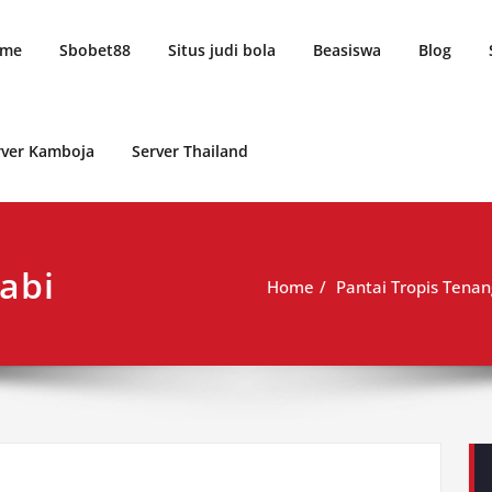
me
Sbobet88
Situs judi bola
Beasiswa
Blog
rver Kamboja
Server Thailand
rabi
Home
Pantai Tropis Tenan