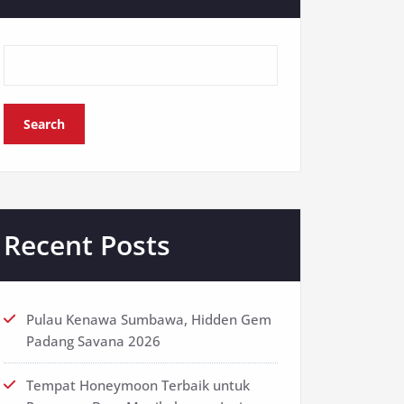
Search
Recent Posts
Pulau Kenawa Sumbawa, Hidden Gem
Padang Savana 2026
Tempat Honeymoon Terbaik untuk