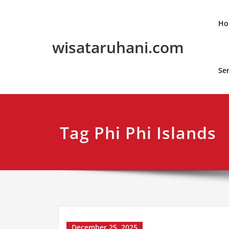
Skip
to
Ho
content
wisataruhani.com
Se
Tag Phi Phi Islands
December 25, 2025