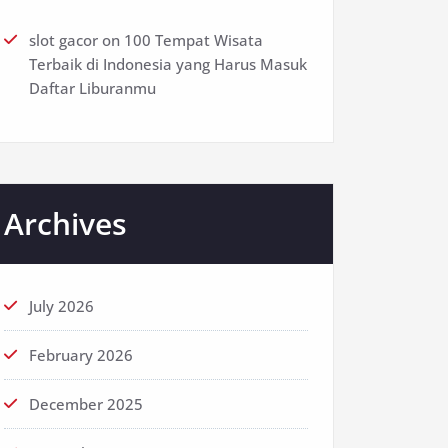
slot gacor
on
100 Tempat Wisata
Terbaik di Indonesia yang Harus Masuk
Daftar Liburanmu
Archives
July 2026
February 2026
December 2025