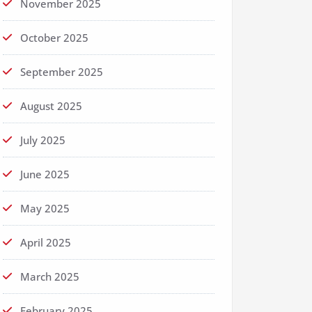
November 2025
October 2025
September 2025
August 2025
July 2025
June 2025
May 2025
April 2025
March 2025
February 2025