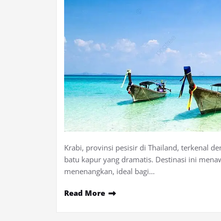
Krabi, provinsi pesisir di Thailand, terkenal de
batu kapur yang dramatis. Destinasi ini mena
menenangkan, ideal bagi…
Read More