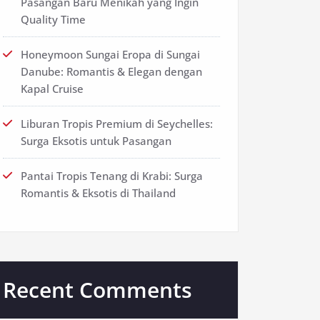
Pasangan Baru Menikah yang Ingin
Quality Time
Honeymoon Sungai Eropa di Sungai
Danube: Romantis & Elegan dengan
Kapal Cruise
Liburan Tropis Premium di Seychelles:
Surga Eksotis untuk Pasangan
Pantai Tropis Tenang di Krabi: Surga
Romantis & Eksotis di Thailand
Recent Comments