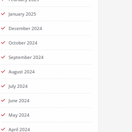
January 2025
December 2024
October 2024
September 2024
August 2024
July 2024
June 2024
May 2024
April 2024