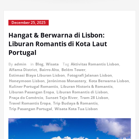
December 25, 2025
Hangat & Berwarna di Lisbon:
Liburan Romantis di Kota Laut
Portugal
By
admin
in
Blog
,
Wisata
Tag
Aktivitas Romantis Lisbon
,
Alfama District
,
Bairro Alto
,
Belém Tower
,
Estimasi Biaya Liburan Lisbon
,
Fotografi Jalanan Lisbon
,
Honeymoon Lisbon
,
Jerónimos Monastery
,
Kota Berwarna Lisbon
,
Kuliner Portugal Romantis
,
Liburan Historis & Romantis
,
Liburan Pasangan Eropa
,
Liburan Romantis di Lisbon
,
Praça do Comércio
,
Sunset Tejo River
,
Tram 28 Lisbon
,
Travel Romantis Eropa
,
Trip Budaya & Romantis
,
Trip Pasangan Portugal
,
Wisata Kota Tua Lisbon