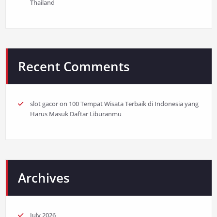
Thailand
Recent Comments
slot gacor
on
100 Tempat Wisata Terbaik di Indonesia yang
Harus Masuk Daftar Liburanmu
Archives
July 2026