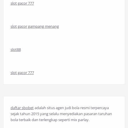
slot gacor 777
slot gacor gampang menang
slot88
slot gacor 777
daftar sbobet
adalah situs agen judi bola resmi terpercaya
sejak tahun 2015 yang selalu menyediakan pasaran taruhan
bola terbaik dan terlengkap seperti mix parlay.