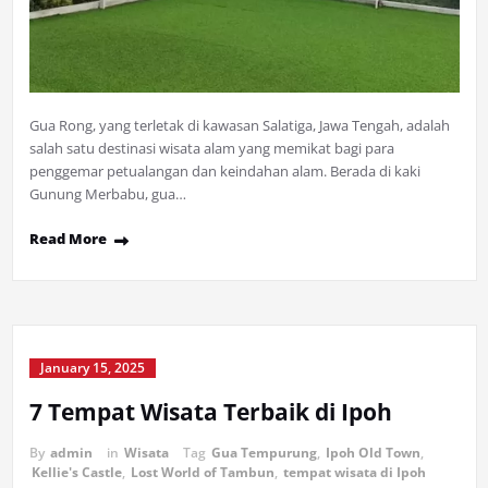
Gua Rong, yang terletak di kawasan Salatiga, Jawa Tengah, adalah
salah satu destinasi wisata alam yang memikat bagi para
penggemar petualangan dan keindahan alam. Berada di kaki
Gunung Merbabu, gua…
Read More
January 15, 2025
7 Tempat Wisata Terbaik di Ipoh
By
admin
in
Wisata
Tag
Gua Tempurung
,
Ipoh Old Town
,
Kellie's Castle
,
Lost World of Tambun
,
tempat wisata di Ipoh