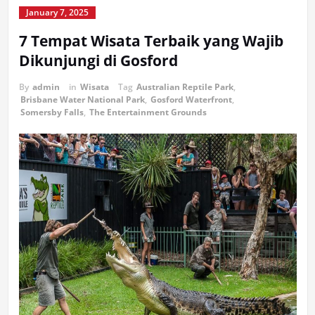
January 7, 2025
7 Tempat Wisata Terbaik yang Wajib
Dikunjungi di Gosford
By
admin
in
Wisata
Tag
Australian Reptile Park
,
Brisbane Water National Park
,
Gosford Waterfront
,
Somersby Falls
,
The Entertainment Grounds