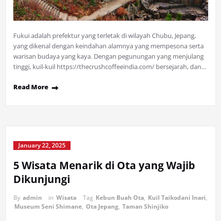
Fukui adalah prefektur yang terletak di wilayah Chubu, Jepang,
yang dikenal dengan keindahan alamnya yang mempesona serta
warisan budaya yang kaya. Dengan pegunungan yang menjulang
tinggi, kuil-kuil https://thecrushcoffeeindia.com/ bersejarah, dan…
Read More
January 22, 2025
5 Wisata Menarik di Ota yang Wajib
Dikunjungi
By
admin
in
Wisata
Tag
Kebun Buah Ota
,
Kuil Taikodani Inari
,
Museum Seni Shimane
,
Ota Jepang
,
Taman Shinjiko