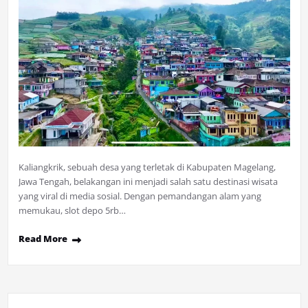
Kaliangkrik, sebuah desa yang terletak di Kabupaten Magelang,
Jawa Tengah, belakangan ini menjadi salah satu destinasi wisata
yang viral di media sosial. Dengan pemandangan alam yang
memukau, slot depo 5rb…
Read More