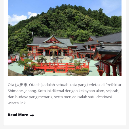
Ota (大田市, Ōta-shi) adalah sebuah kota yang terletak di Prefektur
Shimane, Jepang. Kota ini dikenal dengan kekayaan alam, sejarah,
dan budaya yang menarik, serta menjadi salah satu destinasi
wisata link…
Read More