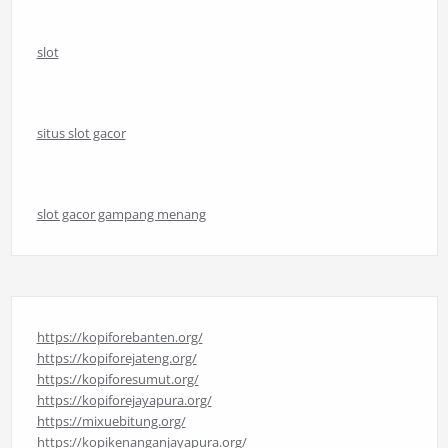
slot
situs slot gacor
slot gacor gampang menang
https://kopiforebanten.org/
https://kopiforejateng.org/
https://kopiforesumut.org/
https://kopiforejayapura.org/
https://mixuebitung.org/
https://kopikenanganjayapura.org/