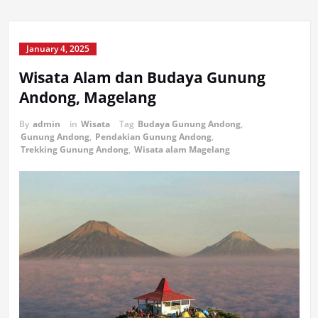
January 4, 2025
Wisata Alam dan Budaya Gunung
Andong, Magelang
By
admin
in
Wisata
Tag
Budaya Gunung Andong
,
Gunung Andong
,
Pendakian Gunung Andong
,
Trekking Gunung Andong
,
Wisata alam Magelang