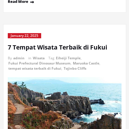
Read More
January 22, 2025
7 Tempat Wisata Terbaik di Fukui
By
admin
in
Wisata
Tag
Eiheiji Temple
,
Fukui Prefectural Dinosaur Museum
,
Maruoka Castle
,
tempat wisata terbaik di Fukui
,
Tojinbo Cliffs