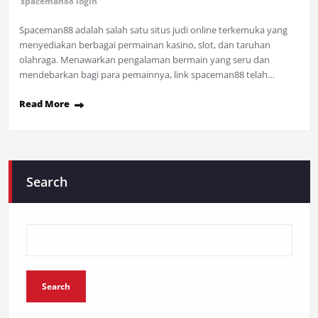
spaceman88 login
Spaceman88 adalah salah satu situs judi online terkemuka yang
menyediakan berbagai permainan kasino, slot, dan taruhan
olahraga. Menawarkan pengalaman bermain yang seru dan
mendebarkan bagi para pemainnya, link spaceman88 telah…
Read More
Search
Search