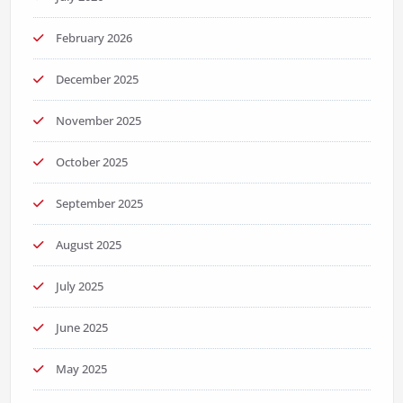
February 2026
December 2025
November 2025
October 2025
September 2025
August 2025
July 2025
June 2025
May 2025