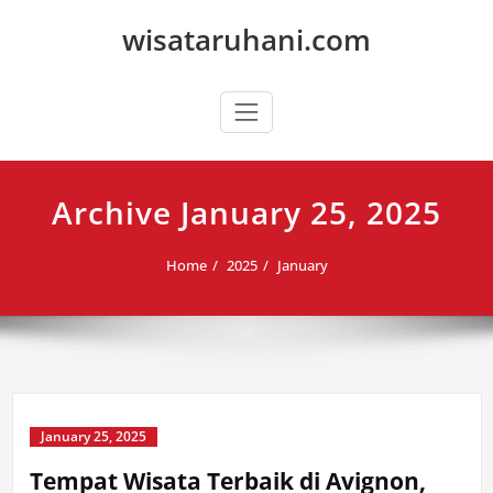
Skip
wisataruhani.com
to
content
Archive January 25, 2025
Home
2025
January
January 25, 2025
Tempat Wisata Terbaik di Avignon,