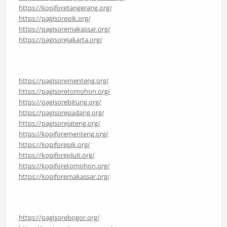
https://kopiforetangerang.org/
https://pagisorepik.org/
https://pagisoremakassar.org/
https://pagisorejakarta.org/
https://pagisorementeng.org/
https://pagisoretomohon.org/
https://pagisorebitung.org/
https://pagisorepadang.org/
https://pagisorejateng.org/
https://kopiforementeng.org/
https://kopiforepik.org/
https://kopiforepluit.org/
https://kopiforetomohon.org/
https://kopiforemakassar.org/
https://pagisorebogor.org/