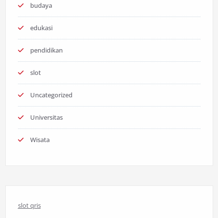
budaya
edukasi
pendidikan
slot
Uncategorized
Universitas
Wisata
slot qris