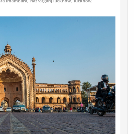
ara imambara
,
hazratganj lucknow
,
lucknow
,