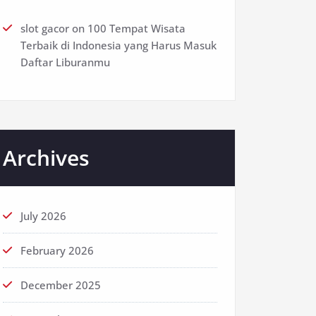
slot gacor
on
100 Tempat Wisata
Terbaik di Indonesia yang Harus Masuk
Daftar Liburanmu
Archives
July 2026
February 2026
December 2025