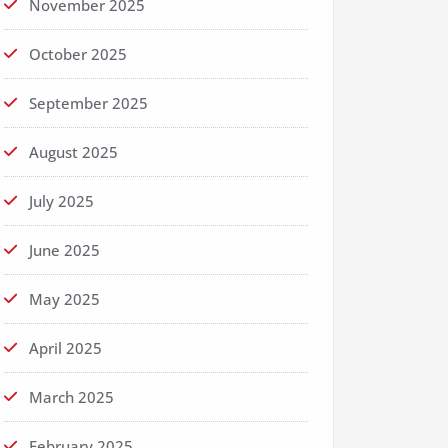
November 2025
October 2025
September 2025
August 2025
July 2025
June 2025
May 2025
April 2025
March 2025
February 2025