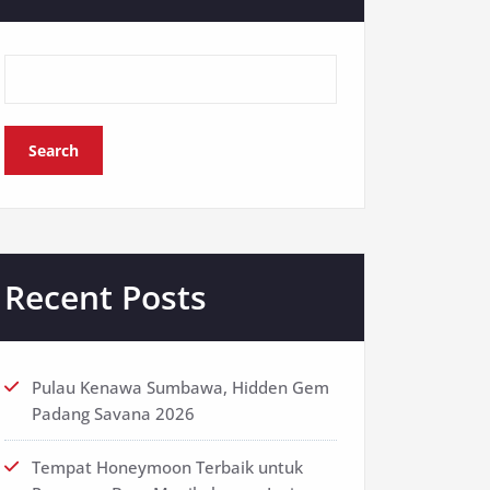
Search
Recent Posts
Pulau Kenawa Sumbawa, Hidden Gem
Padang Savana 2026
Tempat Honeymoon Terbaik untuk