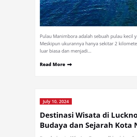
Pulau Manimbora adalah sebuah pulau kecil ya
Meskipun ukurannya hanya sekitar 2 kilomete
luar biasa dan menjadi…
Read More
July 10, 2024
Destinasi Wisata di Luckn
Budaya dan Sejarah Kota