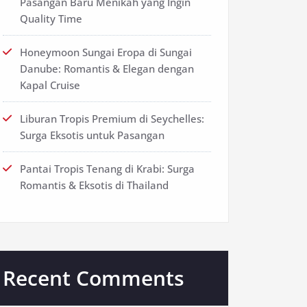
Pasangan Baru Menikah yang Ingin
Quality Time
Honeymoon Sungai Eropa di Sungai
Danube: Romantis & Elegan dengan
Kapal Cruise
Liburan Tropis Premium di Seychelles:
Surga Eksotis untuk Pasangan
Pantai Tropis Tenang di Krabi: Surga
Romantis & Eksotis di Thailand
Recent Comments