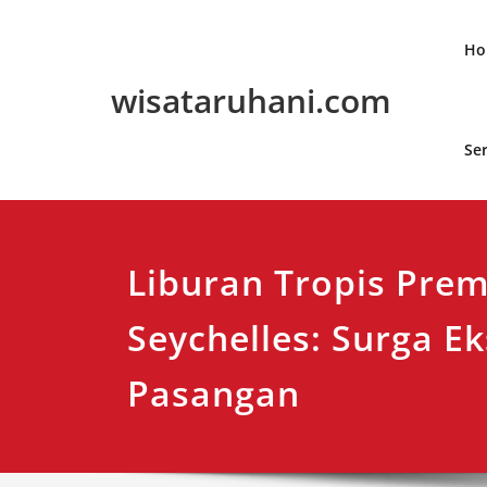
Skip
to
Ho
content
wisataruhani.com
Se
Liburan Tropis Pre
Seychelles: Surga Ek
Pasangan