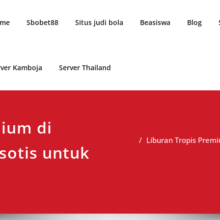
me
Sbobet88
Situs judi bola
Beasiswa
Blog
rver Kamboja
Server Thailand
mium di
Liburan Tropis Premi
sotis untuk