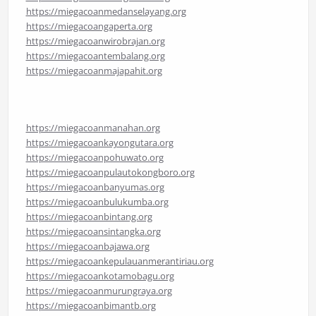
https://miegacoanmedanselayang.org
https://miegacoangaperta.org
https://miegacoanwirobrajan.org
https://miegacoantembalang.org
https://miegacoanmajapahit.org
https://miegacoanmanahan.org
https://miegacoankayongutara.org
https://miegacoanpohuwato.org
https://miegacoanpulautokongboro.org
https://miegacoanbanyumas.org
https://miegacoanbulukumba.org
https://miegacoanbintang.org
https://miegacoansintangka.org
https://miegacoanbajawa.org
https://miegacoankepulauanmerantiriau.org
https://miegacoankotamobagu.org
https://miegacoanmurungraya.org
https://miegacoanbimantb.org