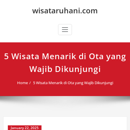
Skip
wisataruhani.com
to
content
5 Wisata Menarik di Ota yang
Wajib Dikunjungi
Home
5 Wisata Menarik di Ota yang Wajib Dikunjungi
January 22, 2025