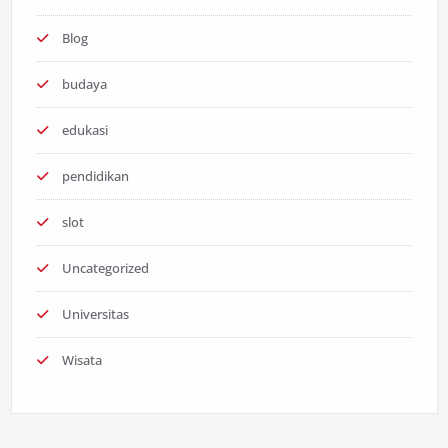
Blog
budaya
edukasi
pendidikan
slot
Uncategorized
Universitas
Wisata