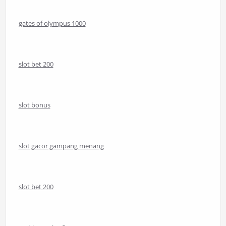
gates of olympus 1000
slot bet 200
slot bonus
slot gacor gampang menang
slot bet 200