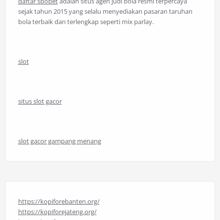
daftar sbobet
adalah situs agen judi bola resmi terpercaya
sejak tahun 2015 yang selalu menyediakan pasaran taruhan
bola terbaik dan terlengkap seperti mix parlay.
slot
situs slot gacor
slot gacor gampang menang
https://kopiforebanten.org/
https://kopiforejateng.org/