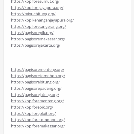
https://kopiforesumut.org/
https://kopiforejayapura.org/
https://mixuebitung.org/
https://kopikenanganjayapura.org/
https://kopiforetangerang.org/
https://pagisorepik.org/
https://pagisoremakassar.org/
https://pagisorejakarta.org/
https://pagisorementeng.org/
https://pagisoretomohon.org/
https://pagisorebitung.org/
https://pagisorepadang.org/
https://pagisorejateng.org/
https://kopiforementeng.org/
https://kopiforepik.org/
https://kopiforepluit.org/
https://kopiforetomohon.org/
https://kopiforemakassar.org/