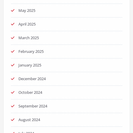
May 2025
April 2025
March 2025
February 2025
January 2025
December 2024
October 2024
September 2024
August 2024