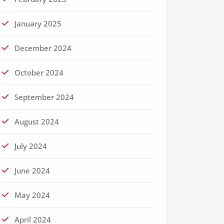
January 2025
December 2024
October 2024
September 2024
August 2024
July 2024
June 2024
May 2024
April 2024