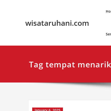
Skip
to
Ho
content
wisataruhani.com
Se
Tag tempat menarik 
January 6, 2025