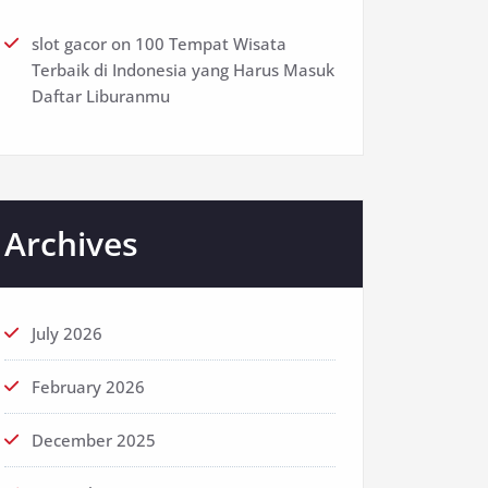
slot gacor
on
100 Tempat Wisata
Terbaik di Indonesia yang Harus Masuk
Daftar Liburanmu
Archives
July 2026
February 2026
December 2025