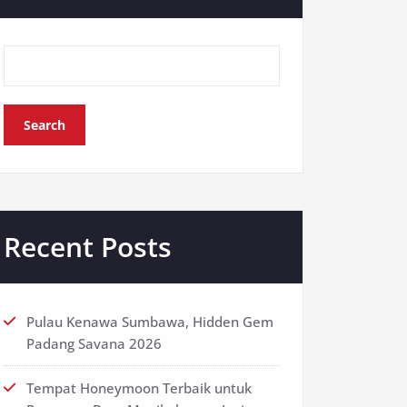
Search
Recent Posts
Pulau Kenawa Sumbawa, Hidden Gem
Padang Savana 2026
Tempat Honeymoon Terbaik untuk