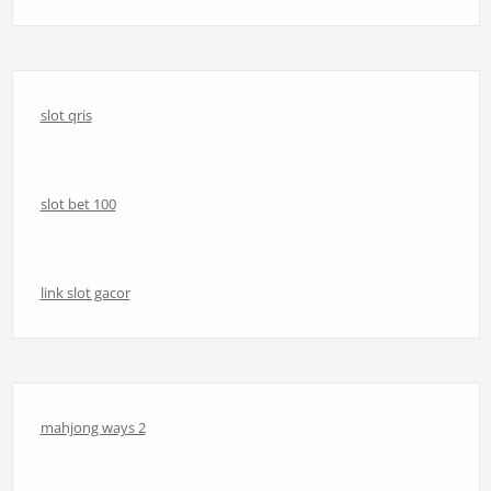
slot qris
slot bet 100
link slot gacor
mahjong ways 2