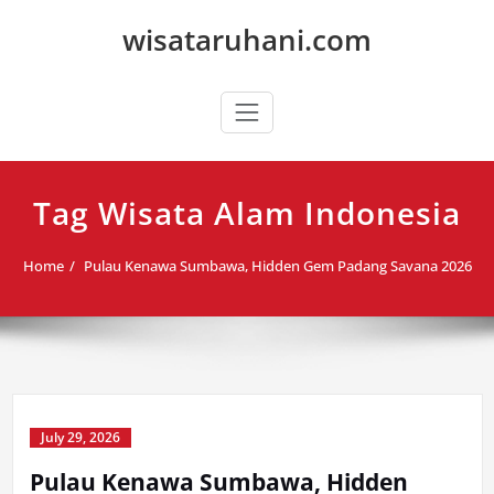
Skip
wisataruhani.com
to
content
Tag Wisata Alam Indonesia
Home
Pulau Kenawa Sumbawa, Hidden Gem Padang Savana 2026
July 29, 2026
Pulau Kenawa Sumbawa, Hidden