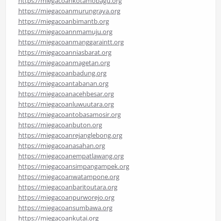
https://miegacoankotamobagu.org
https://miegacoanmurungraya.org
https://miegacoanbimantb.org
https://miegacoannmamuju.org
https://miegacoanmanggaraintt.org
https://miegacoanniasbarat.org
https://miegacoanmagetan.org
https://miegacoanbadung.org
https://miegacoantabanan.org
https://miegacoanacehbesar.org
https://miegacoanluwuutara.org
https://miegacoantobasamosir.org
https://miegacoanbuton.org
https://miegacoanrejanglebong.org
https://miegacoanasahan.org
https://miegacoanempatlawang.org
https://miegacoansimpangampek.org
https://miegacoanwatampone.org
https://miegacoanbaritoutara.org
https://miegacoanpurworejo.org
https://miegacoansumbawa.org
https://miegacoankutai.org