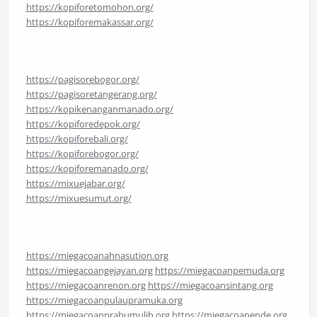
https://kopiforetomohon.org/
https://kopiforemakassar.org/
https://pagisorebogor.org/
https://pagisoretangerang.org/
https://kopikenanganmanado.org/
https://kopiforedepok.org/
https://kopiforebali.org/
https://kopiforebogor.org/
https://kopiforemanado.org/
https://mixuejabar.org/
https://mixuesumut.org/
https://miegacoanahnasution.org
https://miegacoangejayan.org
https://miegacoanpemuda.org
https://miegacoanrenon.org
https://miegacoansintang.org
https://miegacoanpulaupramuka.org
https://miegacoanprabumulih.org
https://miegacoanende.org