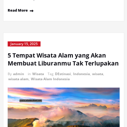
Read More
January 15, 2025
5 Tempat Wisata Alam yang Akan
Membuat Liburanmu Tak Terlupakan
By
admin
in
Wisata
Tag
DEstinasi
,
Indonesia
,
wisata
,
wisata alam
,
Wisata Alam Indonesia