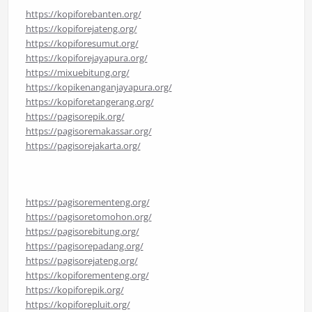
https://kopiforebanten.org/
https://kopiforejateng.org/
https://kopiforesumut.org/
https://kopiforejayapura.org/
https://mixuebitung.org/
https://kopikenanganjayapura.org/
https://kopiforetangerang.org/
https://pagisorepik.org/
https://pagisoremakassar.org/
https://pagisorejakarta.org/
https://pagisorementeng.org/
https://pagisoretomohon.org/
https://pagisorebitung.org/
https://pagisorepadang.org/
https://pagisorejateng.org/
https://kopiforementeng.org/
https://kopiforepik.org/
https://kopiforepluit.org/