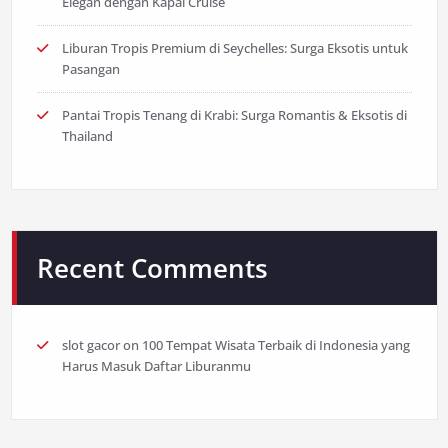
Elegan dengan Kapal Cruise
Liburan Tropis Premium di Seychelles: Surga Eksotis untuk
Pasangan
Pantai Tropis Tenang di Krabi: Surga Romantis & Eksotis di
Thailand
Recent Comments
slot gacor
on
100 Tempat Wisata Terbaik di Indonesia yang
Harus Masuk Daftar Liburanmu