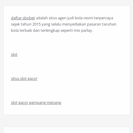
daftar sbobet
adalah situs agen judi bola resmi terpercaya
sejak tahun 2015 yang selalu menyediakan pasaran taruhan
bola terbaik dan terlengkap seperti mix parlay.
slot
situs slot gacor
slot gacor gampang menang