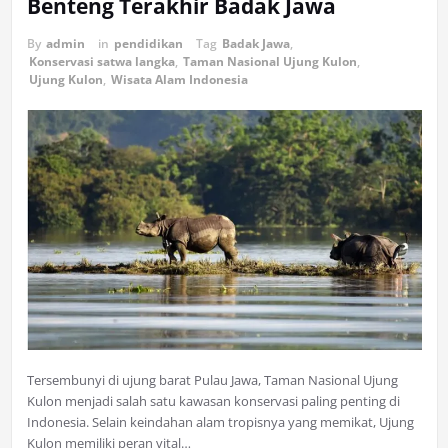
Benteng Terakhir Badak Jawa
By
admin
in
pendidikan
Tag
Badak Jawa
,
Konservasi satwa langka
,
Taman Nasional Ujung Kulon
,
Ujung Kulon
,
Wisata Alam Indonesia
Tersembunyi di ujung barat Pulau Jawa, Taman Nasional Ujung
Kulon menjadi salah satu kawasan konservasi paling penting di
Indonesia. Selain keindahan alam tropisnya yang memikat, Ujung
Kulon memiliki peran vital…