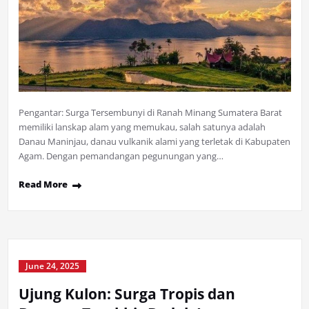
Pengantar: Surga Tersembunyi di Ranah Minang Sumatera Barat
memiliki lanskap alam yang memukau, salah satunya adalah
Danau Maninjau, danau vulkanik alami yang terletak di Kabupaten
Agam. Dengan pemandangan pegunungan yang…
Read More
June 24, 2025
Ujung Kulon: Surga Tropis dan