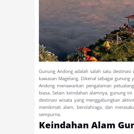
Gunung Andong adalah salah satu destinasi 
kawasan Magelang. Dikenal sebagai gunung 
Andong menawarkan pengalaman petualan
biasa. Selain keindahan alamnya, gunung ini
destinasi wisata yang menggabungkan aktivit
menikmati alam, berolahraga, dan merasak
sempurna.
Keindahan Alam Gu