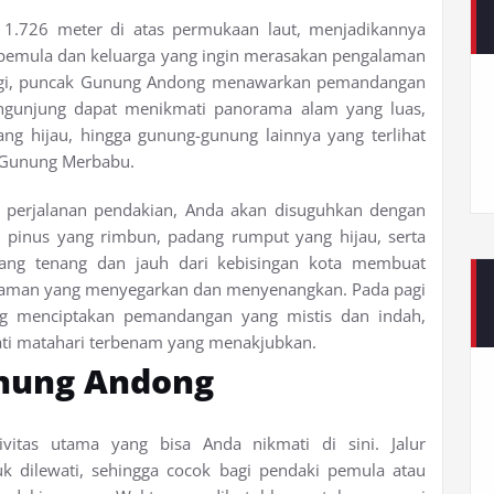
 1.726 meter di atas permukaan laut, menjadikannya
pemula dan keluarga yang ingin merasakan pengalaman
inggi, puncak Gunung Andong menawarkan pemandangan
ngunjung dapat menikmati panorama alam yang luas,
ang hijau, hingga gunung-gunung lainnya yang terlihat
n Gunung Merbabu.
 perjalanan pendakian, Anda akan disuguhkan dengan
 pinus yang rimbun, padang rumput yang hijau, serta
ang tenang dan jauh dari kebisingan kota membuat
laman yang menyegarkan dan menyenangkan. Pada pagi
ng menciptakan pemandangan yang mistis dan indah,
ati matahari terbenam yang menakjubkan.
unung Andong
itas utama yang bisa Anda nikmati di sini. Jalur
dilewati, sehingga cocok bagi pendaki pemula atau