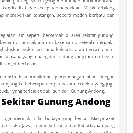
endaki gunung. Waktu yang dibutuhkan untuk mencapai
i kondisi fisik dan kecepatan pendakian. Meski terbilang
ap memberikan tantangan, seperti medan berbatu dan
egiatan lain seperti berkemah di area sekitar gunung.
kemah di puncak atau di base camp setelah mendaki,
ghabiskan waktu bersama keluarga atau teman-teman.
 suasana yang tenang dan bintang yang tampak begitu
 sangat berkesan.
da masih bisa menikmati pemandangan alam dengan
berkunjung ke beberapa tempat wisata terdekat yang juga
budur yang terletak tidak jauh dari Gunung Andong.
 Sekitar Gunung Andong
juga memiliki nilai budaya yang kental. Masyarakat
 dari suku Jawa, memiliki tradisi dan kebudayaan yang
g masih dijaga adalah upacara “selametan” atau ritual