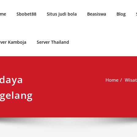
me
Sbobet88
Situs judi bola
Beasiswa
Blog
rver Kamboja
Server Thailand
udaya
Home
Wisa
gelang