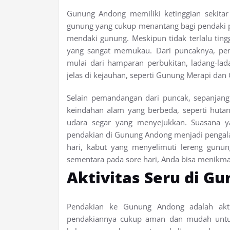
Gunung Andong memiliki ketinggian sekitar
gunung yang cukup menantang bagi pendaki 
mendaki gunung. Meskipun tidak terlalu t
yang sangat memukau. Dari puncaknya, pe
mulai dari hamparan perbukitan, ladang-lad
jelas di kejauhan, seperti Gunung Merapi da
Selain pemandangan dari puncak, sepanjang
keindahan alam yang berbeda, seperti hutan
udara segar yang menyejukkan. Suasana y
pendakian di Gunung Andong menjadi penga
hari, kabut yang menyelimuti lereng gunu
sementara pada sore hari, Anda bisa menikm
Aktivitas Seru di G
Pendakian ke Gunung Andong adalah aktiv
pendakiannya cukup aman dan mudah untuk 