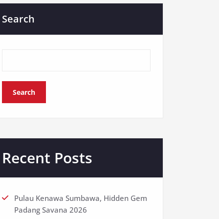
Search
Search
Recent Posts
Pulau Kenawa Sumbawa, Hidden Gem
Padang Savana 2026