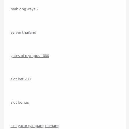
mahjong ways 2
server thailand
gates of olympus 1000
slot bet 200
slot bonus
slot gacor gampang menang