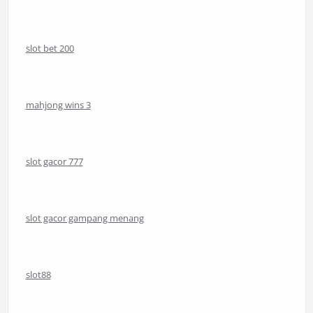
slot bet 200
mahjong wins 3
slot gacor 777
slot gacor gampang menang
slot88