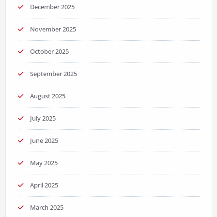
December 2025
November 2025
October 2025
September 2025
August 2025
July 2025
June 2025
May 2025
April 2025
March 2025