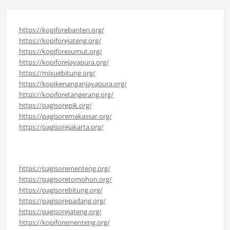
https://kopiforebanten.org/
https://kopiforejateng.org/
https://kopiforesumut.org/
https://kopiforejayapura.org/
https://mixuebitung.org/
https://kopikenanganjayapura.org/
https://kopiforetangerang.org/
https://pagisorepik.org/
https://pagisoremakassar.org/
https://pagisorejakarta.org/
https://pagisorementeng.org/
https://pagisoretomohon.org/
https://pagisorebitung.org/
https://pagisorepadang.org/
https://pagisorejateng.org/
https://kopiforementeng.org/