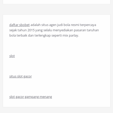
daftar sbobet
adalah situs agen judi bola resmi terpercaya
sejak tahun 2015 yang selalu menyediakan pasaran taruhan
bola terbaik dan terlengkap seperti mix parlay.
slot
situs slot gacor
slot gacor gampang menang