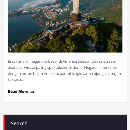
Brasil adalah negara terbesar di Amerika Selatan dan salah satu
destinasi wisata paling spektakuler di dunia. Negara ini terkenal
dengan hutan hujan Amazon, pantai tropis tanpa ujung, air terjun
raksasa,…
Read More
Search