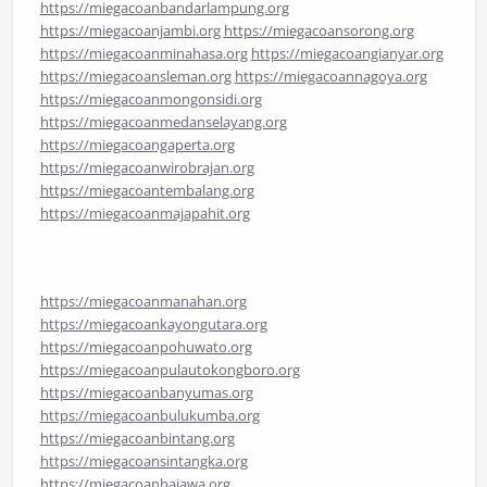
https://miegacoanbandarlampung.org
https://miegacoanjambi.org
https://miegacoansorong.org
https://miegacoanminahasa.org
https://miegacoangianyar.org
https://miegacoansleman.org
https://miegacoannagoya.org
https://miegacoanmongonsidi.org
https://miegacoanmedanselayang.org
https://miegacoangaperta.org
https://miegacoanwirobrajan.org
https://miegacoantembalang.org
https://miegacoanmajapahit.org
https://miegacoanmanahan.org
https://miegacoankayongutara.org
https://miegacoanpohuwato.org
https://miegacoanpulautokongboro.org
https://miegacoanbanyumas.org
https://miegacoanbulukumba.org
https://miegacoanbintang.org
https://miegacoansintangka.org
https://miegacoanbajawa.org