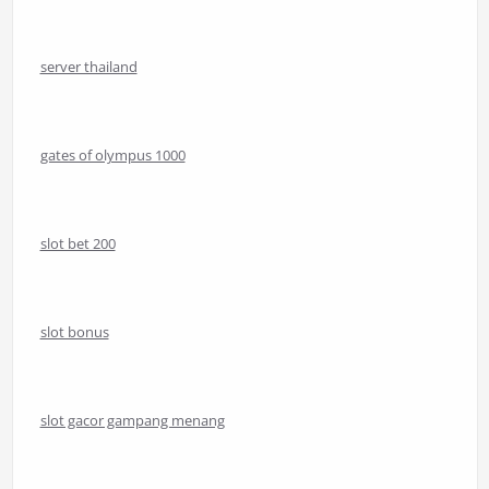
server thailand
gates of olympus 1000
slot bet 200
slot bonus
slot gacor gampang menang