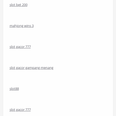
slot bet 200
mahjong wins 3
slot gacor 777
slot gacor gampang menang
slot88
slot gacor 777