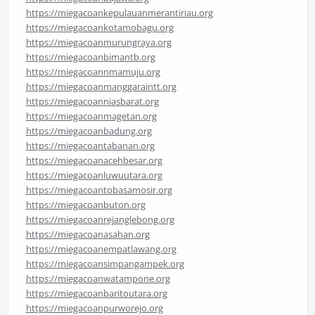
https://miegacoankepulauanmerantiriau.org
https://miegacoankotamobagu.org
https://miegacoanmurungraya.org
https://miegacoanbimantb.org
https://miegacoannmamuju.org
https://miegacoanmanggaraintt.org
https://miegacoanniasbarat.org
https://miegacoanmagetan.org
https://miegacoanbadung.org
https://miegacoantabanan.org
https://miegacoanacehbesar.org
https://miegacoanluwuutara.org
https://miegacoantobasamosir.org
https://miegacoanbuton.org
https://miegacoanrejanglebong.org
https://miegacoanasahan.org
https://miegacoanempatlawang.org
https://miegacoansimpangampek.org
https://miegacoanwatampone.org
https://miegacoanbaritoutara.org
https://miegacoanpurworejo.org