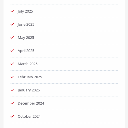
July 2025
June 2025
May 2025
April 2025
March 2025
February 2025
January 2025
December 2024
October 2024