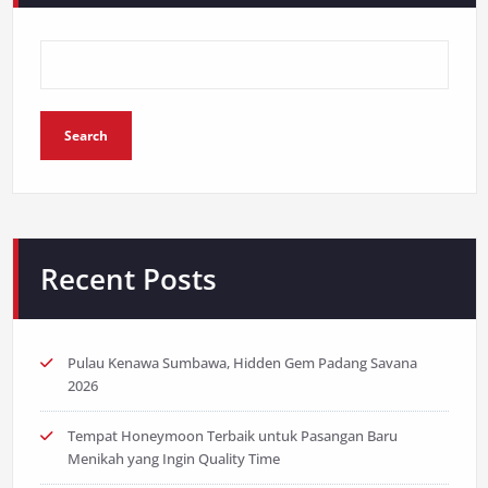
Search
Recent Posts
Pulau Kenawa Sumbawa, Hidden Gem Padang Savana
2026
Tempat Honeymoon Terbaik untuk Pasangan Baru
Menikah yang Ingin Quality Time