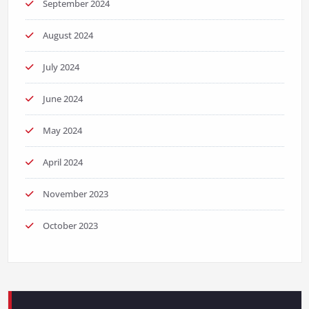
September 2024
August 2024
July 2024
June 2024
May 2024
April 2024
November 2023
October 2023