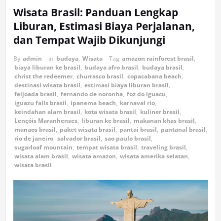
Wisata Brasil: Panduan Lengkap
Liburan, Estimasi Biaya Perjalanan,
dan Tempat Wajib Dikunjungi
By
admin
in
budaya
,
Wisata
Tag
amazon rainforest brasil
,
biaya liburan ke brasil
,
budaya afro brasil
,
budaya brasil
,
christ the redeemer
,
churrasco brasil
,
copacabana beach
,
destinasi wisata brasil
,
estimasi biaya liburan brasil
,
feijoada brasil
,
fernando de noronha
,
foz do iguacu
,
iguazu falls brasil
,
ipanema beach
,
karnaval rio
,
keindahan alam brasil
,
kota wisata brasil
,
kuliner brasil
,
Lençóis Maranhenses
,
liburan ke brasil
,
makanan khas brasil
,
manaos brasil
,
paket wisata brasil
,
pantai brasil
,
pantanal brasil
,
rio de janeiro
,
salvador brasil
,
sao paulo brasil
,
sugarloaf mountain
,
tempat wisata brasil
,
traveling brasil
,
wisata alam brasil
,
wisata amazon
,
wisata amerika selatan
,
wisata brasil