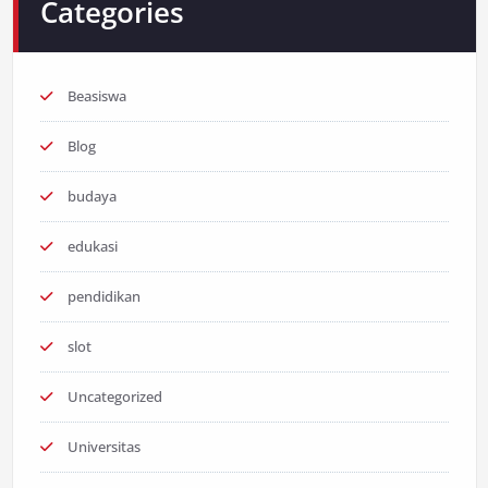
Categories
Beasiswa
Blog
budaya
edukasi
pendidikan
slot
Uncategorized
Universitas