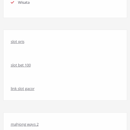
Wisata
slot qris
slot bet 100
link slot gacor
mahjong ways 2