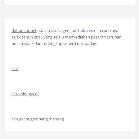
daftar sbobet
adalah situs agen judi bola resmi terpercaya
sejak tahun 2015 yang selalu menyediakan pasaran taruhan
bola terbaik dan terlengkap seperti mix parlay.
slot
situs slot gacor
slot gacor gampang menang