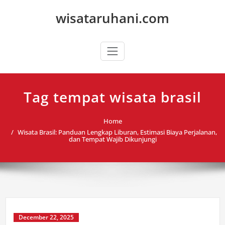
Skip
wisataruhani.com
to
content
Tag tempat wisata brasil
Home
Wisata Brasil: Panduan Lengkap Liburan, Estimasi Biaya Perjalanan,
dan Tempat Wajib Dikunjungi
December 22, 2025