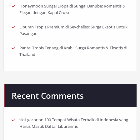
Honeymoon Sungai Eropa di Sungai Danube: Romantis &
Elegan dengan Kapal Cruise
Liburan Tropis Premium di Seychelles: Surga Eksotis untuk
Pasangan
Pantai Tropis Tenang di Krabi: Surga Romantis & Eksotis di
Thailand
Recent Comments
slot gacor
on
100 Tempat Wisata Terbaik di Indonesia yang
Harus Masuk Daftar Liburanmu