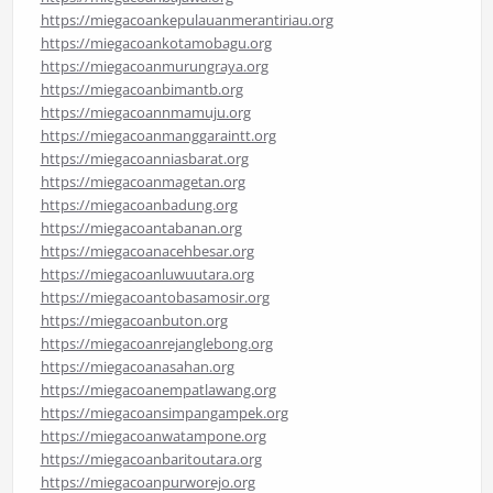
https://miegacoankepulauanmerantiriau.org
https://miegacoankotamobagu.org
https://miegacoanmurungraya.org
https://miegacoanbimantb.org
https://miegacoannmamuju.org
https://miegacoanmanggaraintt.org
https://miegacoanniasbarat.org
https://miegacoanmagetan.org
https://miegacoanbadung.org
https://miegacoantabanan.org
https://miegacoanacehbesar.org
https://miegacoanluwuutara.org
https://miegacoantobasamosir.org
https://miegacoanbuton.org
https://miegacoanrejanglebong.org
https://miegacoanasahan.org
https://miegacoanempatlawang.org
https://miegacoansimpangampek.org
https://miegacoanwatampone.org
https://miegacoanbaritoutara.org
https://miegacoanpurworejo.org