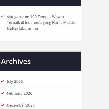
slot gacor
on
100 Tempat Wisata
Terbaik di Indonesia yang Harus Masuk
Daftar Liburanmu
Archives
July 2026
February 2026
December 2025