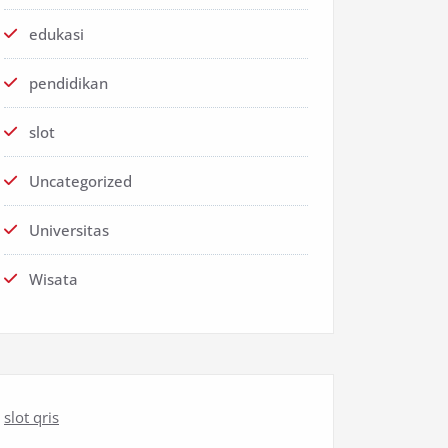
edukasi
pendidikan
slot
Uncategorized
Universitas
Wisata
slot qris