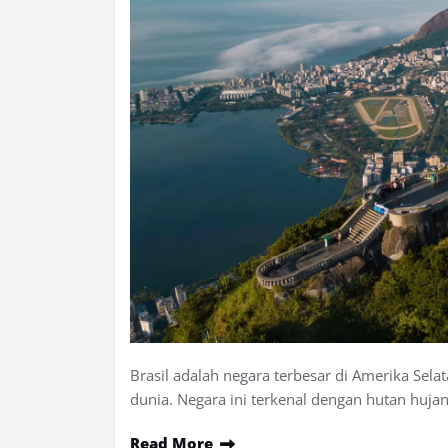
Brasil adalah negara terbesar di Amerika Selat
dunia. Negara ini terkenal dengan hutan hujan
Read More