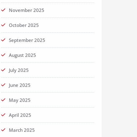
November 2025
October 2025
September 2025
August 2025
July 2025
June 2025
May 2025
April 2025
March 2025