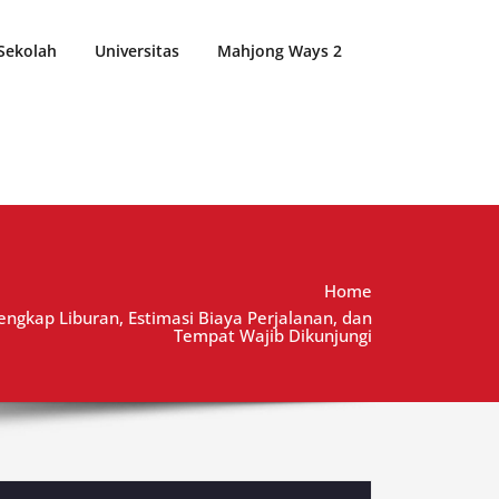
Sekolah
Universitas
Mahjong Ways 2
Home
engkap Liburan, Estimasi Biaya Perjalanan, dan
Tempat Wajib Dikunjungi