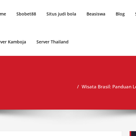
me
Sbobet88
Situs judi bola
Beasiswa
Blog
rver Kamboja
Server Thailand
Wisata Brasil: Panduan L