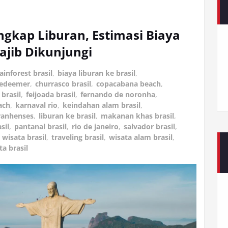
ngkap Liburan, Estimasi Biaya
ajib Dikunjungi
inforest brasil
,
biaya liburan ke brasil
,
 redeemer
,
churrasco brasil
,
copacabana beach
,
 brasil
,
feijoada brasil
,
fernando de noronha
,
ach
,
karnaval rio
,
keindahan alam brasil
,
ranhenses
,
liburan ke brasil
,
makanan khas brasil
,
sil
,
pantanal brasil
,
rio de janeiro
,
salvador brasil
,
wisata brasil
,
traveling brasil
,
wisata alam brasil
,
ta brasil