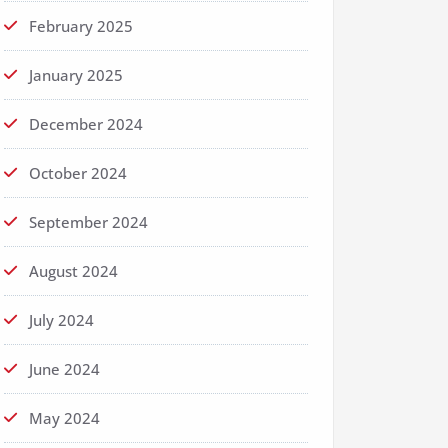
February 2025
January 2025
December 2024
October 2024
September 2024
August 2024
July 2024
June 2024
May 2024