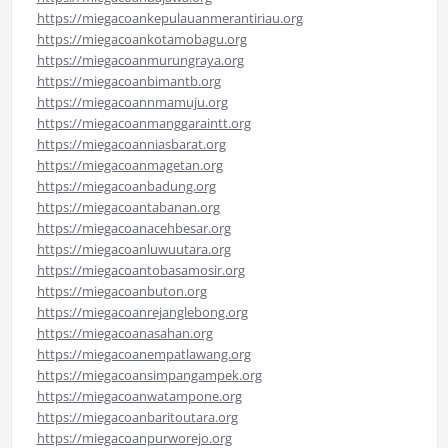
https://miegacoankepulauanmerantiriau.org
https://miegacoankotamobagu.org
https://miegacoanmurungraya.org
https://miegacoanbimantb.org
https://miegacoannmamuju.org
https://miegacoanmanggaraintt.org
https://miegacoanniasbarat.org
https://miegacoanmagetan.org
https://miegacoanbadung.org
https://miegacoantabanan.org
https://miegacoanacehbesar.org
https://miegacoanluwuutara.org
https://miegacoantobasamosir.org
https://miegacoanbuton.org
https://miegacoanrejanglebong.org
https://miegacoanasahan.org
https://miegacoanempatlawang.org
https://miegacoansimpangampek.org
https://miegacoanwatampone.org
https://miegacoanbaritoutara.org
https://miegacoanpurworejo.org