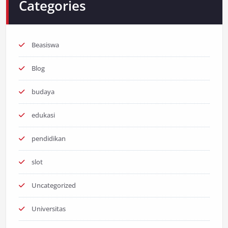
Categories
Beasiswa
Blog
budaya
edukasi
pendidikan
slot
Uncategorized
Universitas