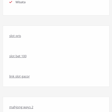
Wisata
slot qris
slot bet 100
link slot gacor
mahjong ways 2