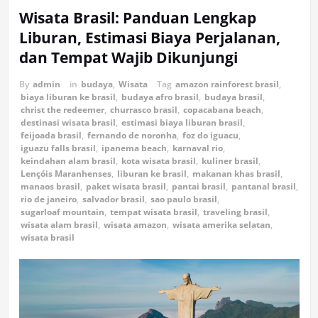
Wisata Brasil: Panduan Lengkap
Liburan, Estimasi Biaya Perjalanan,
dan Tempat Wajib Dikunjungi
By
admin
in
budaya
,
Wisata
Tag
amazon rainforest brasil
,
biaya liburan ke brasil
,
budaya afro brasil
,
budaya brasil
,
christ the redeemer
,
churrasco brasil
,
copacabana beach
,
destinasi wisata brasil
,
estimasi biaya liburan brasil
,
feijoada brasil
,
fernando de noronha
,
foz do iguacu
,
iguazu falls brasil
,
ipanema beach
,
karnaval rio
,
keindahan alam brasil
,
kota wisata brasil
,
kuliner brasil
,
Lençóis Maranhenses
,
liburan ke brasil
,
makanan khas brasil
,
manaos brasil
,
paket wisata brasil
,
pantai brasil
,
pantanal brasil
,
rio de janeiro
,
salvador brasil
,
sao paulo brasil
,
sugarloaf mountain
,
tempat wisata brasil
,
traveling brasil
,
wisata alam brasil
,
wisata amazon
,
wisata amerika selatan
,
wisata brasil