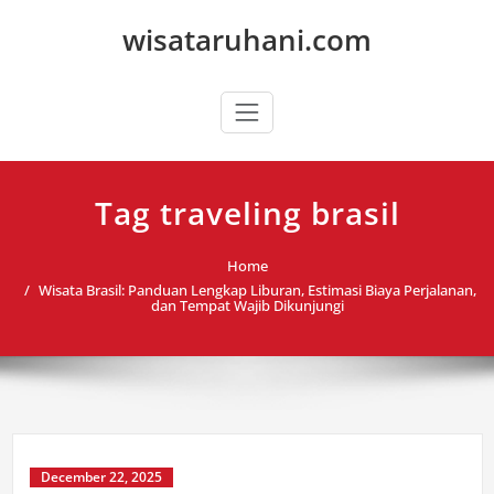
Skip
wisataruhani.com
to
content
Tag traveling brasil
Home
Wisata Brasil: Panduan Lengkap Liburan, Estimasi Biaya Perjalanan,
dan Tempat Wajib Dikunjungi
December 22, 2025