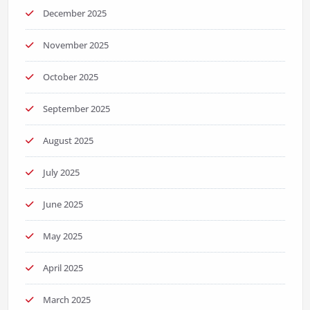
December 2025
November 2025
October 2025
September 2025
August 2025
July 2025
June 2025
May 2025
April 2025
March 2025