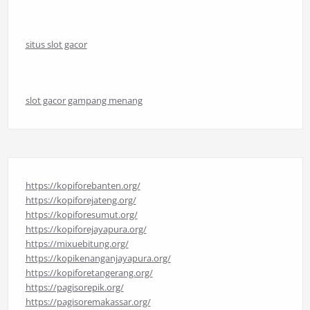
situs slot gacor
slot gacor gampang menang
https://kopiforebanten.org/
https://kopiforejateng.org/
https://kopiforesumut.org/
https://kopiforejayapura.org/
https://mixuebitung.org/
https://kopikenanganjayapura.org/
https://kopiforetangerang.org/
https://pagisorepik.org/
https://pagisoremakassar.org/