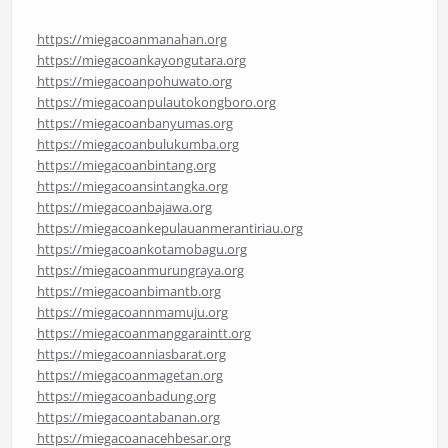
https://miegacoanmanahan.org
https://miegacoankayongutara.org
https://miegacoanpohuwato.org
https://miegacoanpulautokongboro.org
https://miegacoanbanyumas.org
https://miegacoanbulukumba.org
https://miegacoanbintang.org
https://miegacoansintangka.org
https://miegacoanbajawa.org
https://miegacoankepulauanmerantiriau.org
https://miegacoankotamobagu.org
https://miegacoanmurungraya.org
https://miegacoanbimantb.org
https://miegacoannmamuju.org
https://miegacoanmanggaraintt.org
https://miegacoanniasbarat.org
https://miegacoanmagetan.org
https://miegacoanbadung.org
https://miegacoantabanan.org
https://miegacoanacehbesar.org