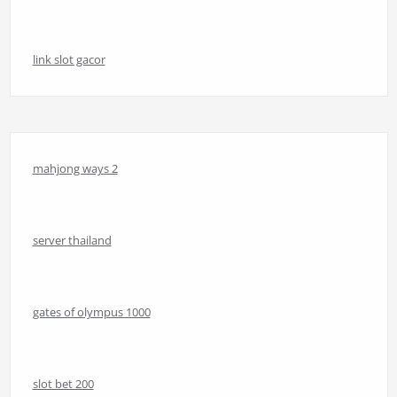
link slot gacor
mahjong ways 2
server thailand
gates of olympus 1000
slot bet 200