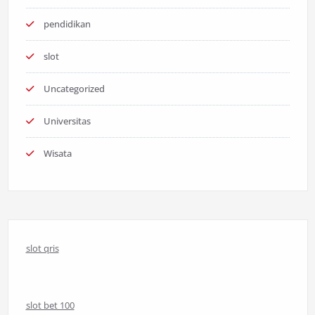
pendidikan
slot
Uncategorized
Universitas
Wisata
slot qris
slot bet 100