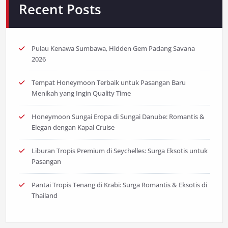
Recent Posts
Pulau Kenawa Sumbawa, Hidden Gem Padang Savana
2026
Tempat Honeymoon Terbaik untuk Pasangan Baru
Menikah yang Ingin Quality Time
Honeymoon Sungai Eropa di Sungai Danube: Romantis &
Elegan dengan Kapal Cruise
Liburan Tropis Premium di Seychelles: Surga Eksotis untuk
Pasangan
Pantai Tropis Tenang di Krabi: Surga Romantis & Eksotis di
Thailand