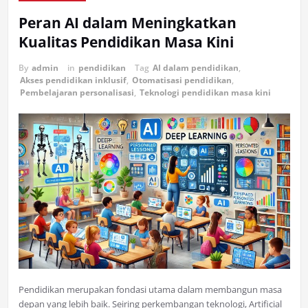
Peran AI dalam Meningkatkan
Kualitas Pendidikan Masa Kini
By
admin
in
pendidikan
Tag
AI dalam pendidikan
,
Akses pendidikan inklusif
,
Otomatisasi pendidikan
,
Pembelajaran personalisasi
,
Teknologi pendidikan masa kini
Pendidikan merupakan fondasi utama dalam membangun masa
depan yang lebih baik. Seiring perkembangan teknologi, Artificial