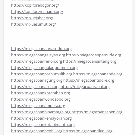
https://kopiforebogor.org/
https://kopiforemanado.org/
https://mixuejabar.org/
https://mixuesumut.org/
https://miegacoanahnasution.org
https://miegacoangejayan.org
https://miegacoanpemuda.org
https://miegacoanrenon.org
https://miegacoansintang.org
https://miegacoanpulaupramuka.org
https://miegacoanprabumulih.org
https://miegacoanende.org
https://miegacoanagung.org
https://miegacoantidore.org
https://miegacoanaceh.org
https://miegacoanranai.org
https://miegacoankotatahan.org
https://miegacoanwonosobo.org
https://miegacoanampera.org
https://miegacoanbinamarga.org
https://miegacoansenen.org
https://miegacoankemayoran.org
https://miegacoankotabimantb.org
https://miegacoanbenhil.org
https://miegacoancikini.org