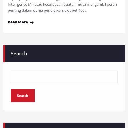
Intelligence (AI) atau kecerdasan buatan mulai mengambil peran
penting dalam dunia pendidikan. slot bet 400…
Read More
Search
Search