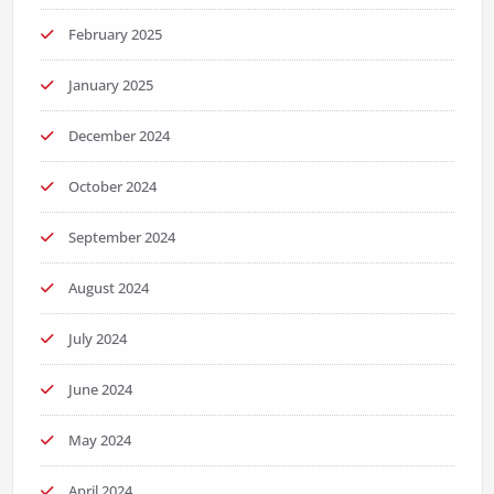
February 2025
January 2025
December 2024
October 2024
September 2024
August 2024
July 2024
June 2024
May 2024
April 2024