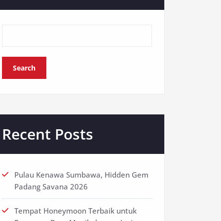
Search
Recent Posts
Pulau Kenawa Sumbawa, Hidden Gem
Padang Savana 2026
Tempat Honeymoon Terbaik untuk