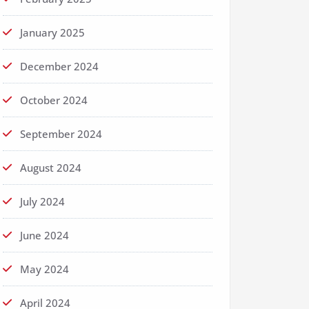
January 2025
December 2024
October 2024
September 2024
August 2024
July 2024
June 2024
May 2024
April 2024