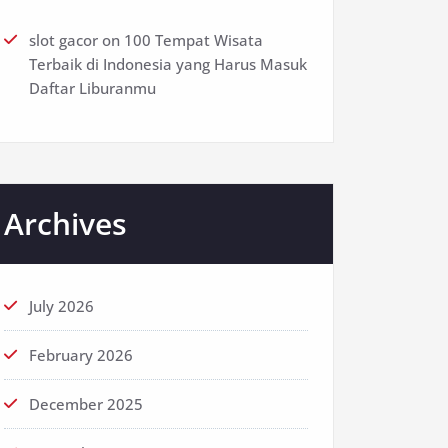
slot gacor
on
100 Tempat Wisata
Terbaik di Indonesia yang Harus Masuk
Daftar Liburanmu
Archives
July 2026
February 2026
December 2025