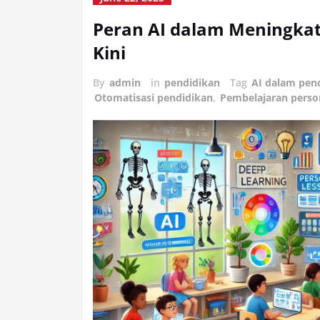
Peran AI dalam Meningkat
Kini
By
admin
in
pendidikan
Tag
AI dalam pen
Otomatisasi pendidikan
,
Pembelajaran person