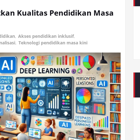
kan Kualitas Pendidikan Masa
didikan
,
Akses pendidikan inklusif
,
alisasi
,
Teknologi pendidikan masa kini