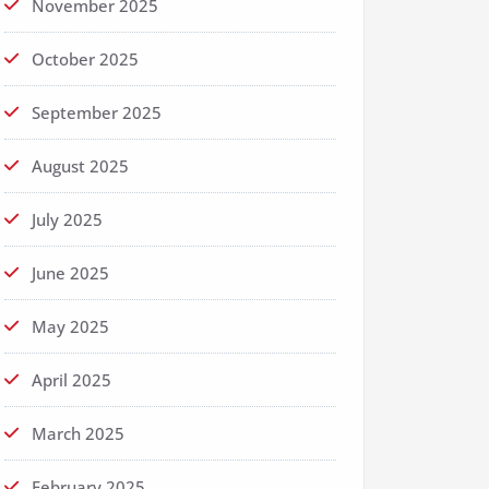
November 2025
October 2025
September 2025
August 2025
July 2025
June 2025
May 2025
April 2025
March 2025
February 2025