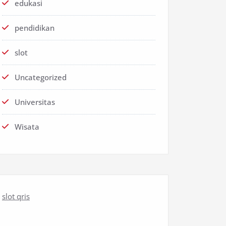
edukasi
pendidikan
slot
Uncategorized
Universitas
Wisata
slot qris