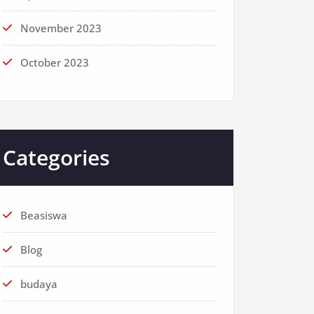
November 2023
October 2023
Categories
Beasiswa
Blog
budaya