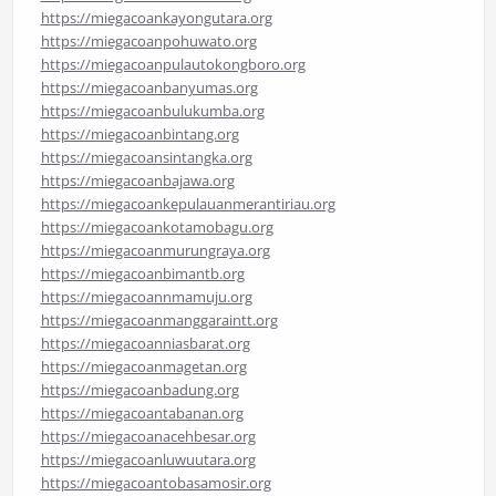
https://miegacoankayongutara.org
https://miegacoanpohuwato.org
https://miegacoanpulautokongboro.org
https://miegacoanbanyumas.org
https://miegacoanbulukumba.org
https://miegacoanbintang.org
https://miegacoansintangka.org
https://miegacoanbajawa.org
https://miegacoankepulauanmerantiriau.org
https://miegacoankotamobagu.org
https://miegacoanmurungraya.org
https://miegacoanbimantb.org
https://miegacoannmamuju.org
https://miegacoanmanggaraintt.org
https://miegacoanniasbarat.org
https://miegacoanmagetan.org
https://miegacoanbadung.org
https://miegacoantabanan.org
https://miegacoanacehbesar.org
https://miegacoanluwuutara.org
https://miegacoantobasamosir.org