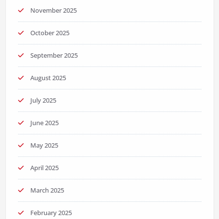
November 2025
October 2025
September 2025
August 2025
July 2025
June 2025
May 2025
April 2025
March 2025
February 2025