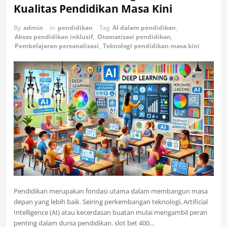
Kualitas Pendidikan Masa Kini
By
admin
in
pendidikan
Tag
AI dalam pendidikan
,
Akses pendidikan inklusif
,
Otomatisasi pendidikan
,
Pembelajaran personalisasi
,
Teknologi pendidikan masa kini
Pendidikan merupakan fondasi utama dalam membangun masa
depan yang lebih baik. Seiring perkembangan teknologi, Artificial
Intelligence (AI) atau kecerdasan buatan mulai mengambil peran
penting dalam dunia pendidikan. slot bet 400…