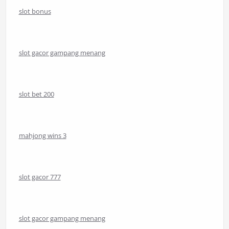
slot bonus
slot gacor gampang menang
slot bet 200
mahjong wins 3
slot gacor 777
slot gacor gampang menang