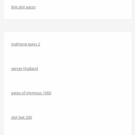
link slot gacor
mahjong ways 2
server thailand
gates of olympus 1000
slot bet 200