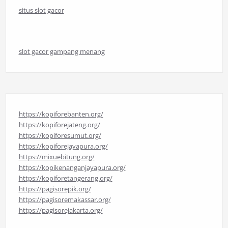
situs slot gacor
slot gacor gampang menang
https://kopiforebanten.org/
https://kopiforejateng.org/
https://kopiforesumut.org/
https://kopiforejayapura.org/
https://mixuebitung.org/
https://kopikenanganjayapura.org/
https://kopiforetangerang.org/
https://pagisorepik.org/
https://pagisoremakassar.org/
https://pagisorejakarta.org/