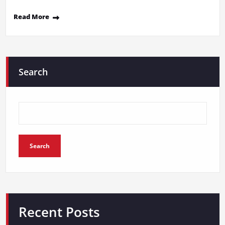
Read More
Search
Search
Recent Posts