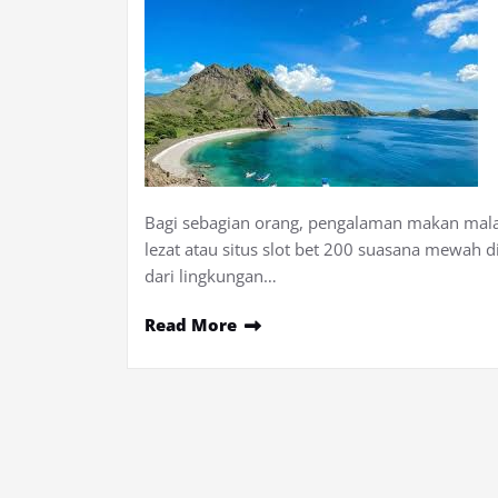
Bagi sebagian orang, pengalaman makan mala
lezat atau situs slot bet 200 suasana mewah d
dari lingkungan…
Read More