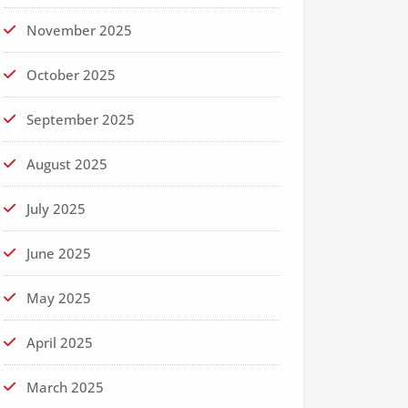
November 2025
October 2025
September 2025
August 2025
July 2025
June 2025
May 2025
April 2025
March 2025