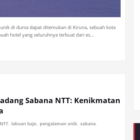
unik di dunia dapat ditemukan di Kiruna, sebuah kota
sebuah hotel yang seluruhnya terbuat dari es…
adang Sabana NTT: Kenikmatan
a
 NTT
,
labuan bajo
,
pengalaman unik
,
sabana
,