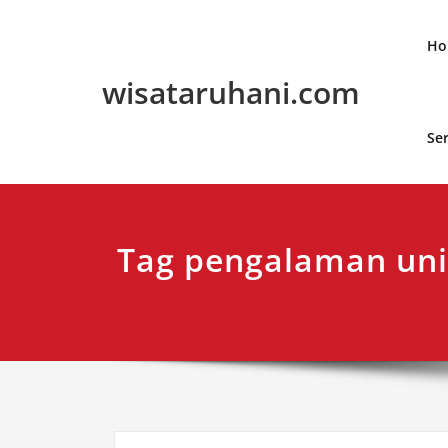
Skip
to
Ho
content
wisataruhani.com
Se
Tag pengalaman un