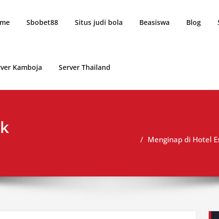
me
Sbobet88
Situs judi bola
Beasiswa
Blog
rver Kamboja
Server Thailand
ik
Menginap di Hotel Es