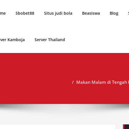
me
Sbobet88
Situs judi bola
Beasiswa
Blog
rver Kamboja
Server Thailand
Makan Malam di Tengah P