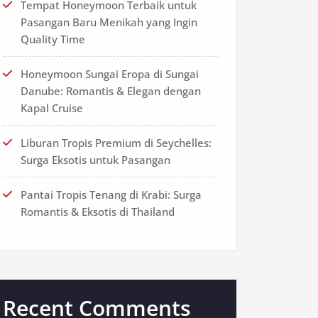
Tempat Honeymoon Terbaik untuk
Pasangan Baru Menikah yang Ingin
Quality Time
Honeymoon Sungai Eropa di Sungai
Danube: Romantis & Elegan dengan
Kapal Cruise
Liburan Tropis Premium di Seychelles:
Surga Eksotis untuk Pasangan
Pantai Tropis Tenang di Krabi: Surga
Romantis & Eksotis di Thailand
Recent Comments