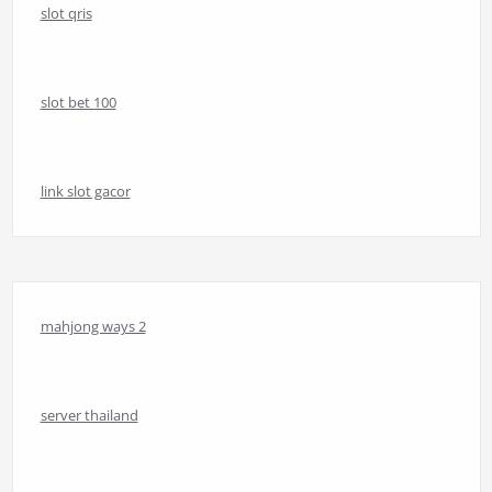
slot qris
slot bet 100
link slot gacor
mahjong ways 2
server thailand