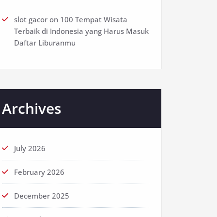
slot gacor
on
100 Tempat Wisata
Terbaik di Indonesia yang Harus Masuk
Daftar Liburanmu
Archives
July 2026
February 2026
December 2025