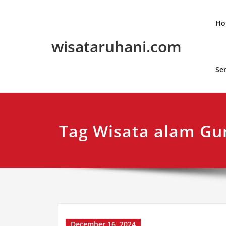
Skip
to
Ho
content
wisataruhani.com
Se
Tag Wisata alam Gu
December 16, 2024