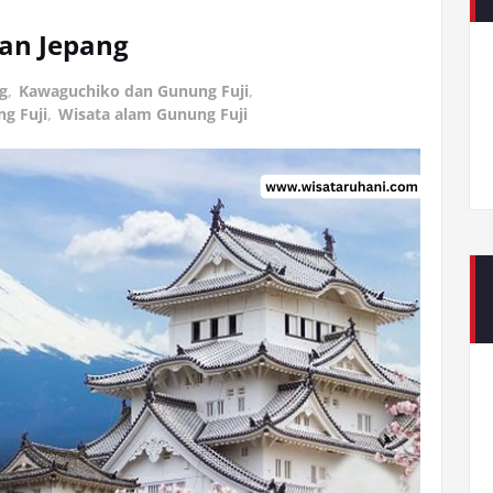
han Jepang
g
,
Kawaguchiko dan Gunung Fuji
,
g Fuji
,
Wisata alam Gunung Fuji