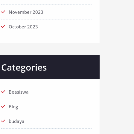
November 2023
October 2023
Categories
Beasiswa
Blog
budaya