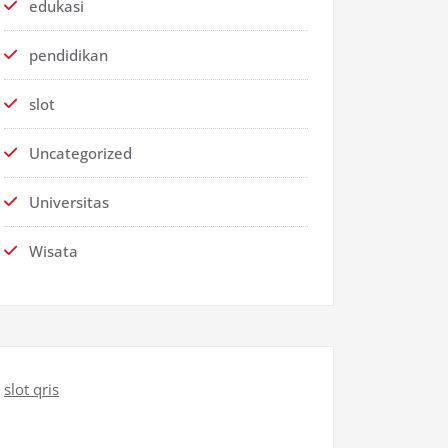
edukasi
pendidikan
slot
Uncategorized
Universitas
Wisata
slot qris