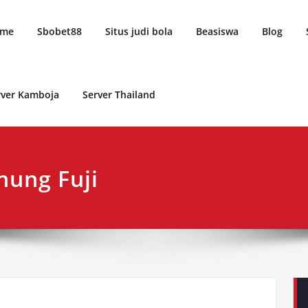
me
Sbobet88
Situs judi bola
Beasiswa
Blog
rver Kamboja
Server Thailand
nung Fuji