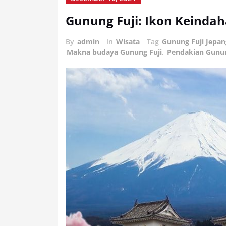
Gunung Fuji: Ikon Keinda
By
admin
in
Wisata
Tag
Gunung Fuji Jepan
Makna budaya Gunung Fuji
,
Pendakian Gunun