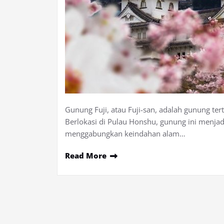
Gunung Fuji, atau Fuji-san, adalah gunung ter
Berlokasi di Pulau Honshu, gunung ini menjadi
menggabungkan keindahan alam…
Read More