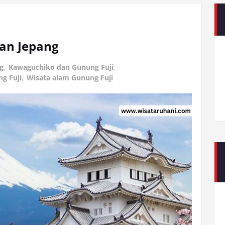
han Jepang
g
,
Kawaguchiko dan Gunung Fuji
,
g Fuji
,
Wisata alam Gunung Fuji