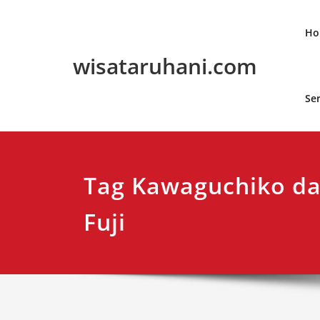
Skip
to
Ho
content
wisataruhani.com
Se
Tag Kawaguchiko d
Fuji