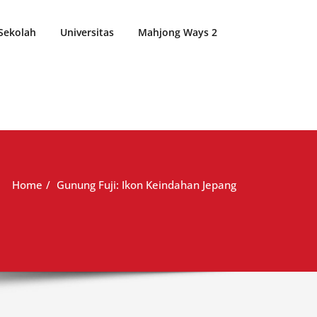
Sekolah
Universitas
Mahjong Ways 2
Home
Gunung Fuji: Ikon Keindahan Jepang