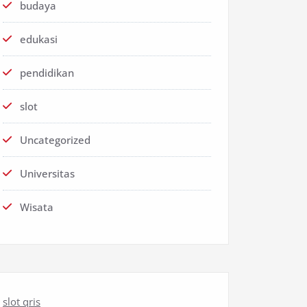
budaya
edukasi
pendidikan
slot
Uncategorized
Universitas
Wisata
slot qris