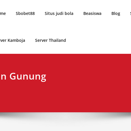
me
Sbobet88
Situs judi bola
Beasiswa
Blog
rver Kamboja
Server Thailand
an Gunung