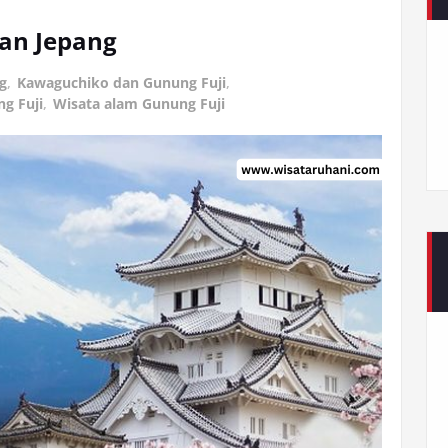
han Jepang
g
,
Kawaguchiko dan Gunung Fuji
,
g Fuji
,
Wisata alam Gunung Fuji