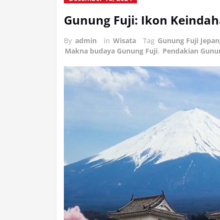
Gunung Fuji: Ikon Keinda
By
admin
in
Wisata
Tag
Gunung Fuji Jepan
Makna budaya Gunung Fuji
,
Pendakian Gunun