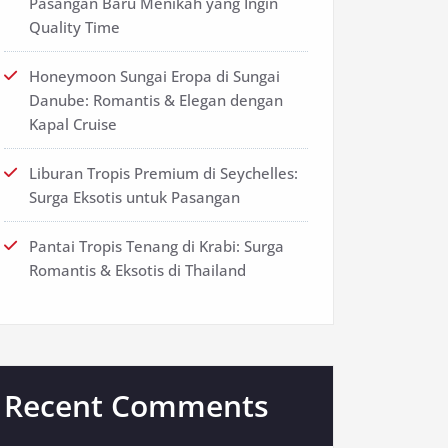
Pasangan Baru Menikah yang Ingin
Quality Time
Honeymoon Sungai Eropa di Sungai
Danube: Romantis & Elegan dengan
Kapal Cruise
Liburan Tropis Premium di Seychelles:
Surga Eksotis untuk Pasangan
Pantai Tropis Tenang di Krabi: Surga
Romantis & Eksotis di Thailand
Recent Comments