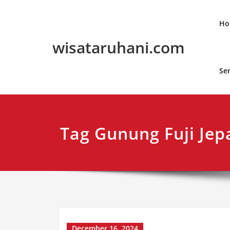
Skip
to
Ho
content
wisataruhani.com
Se
Tag Gunung Fuji Jep
December 16, 2024