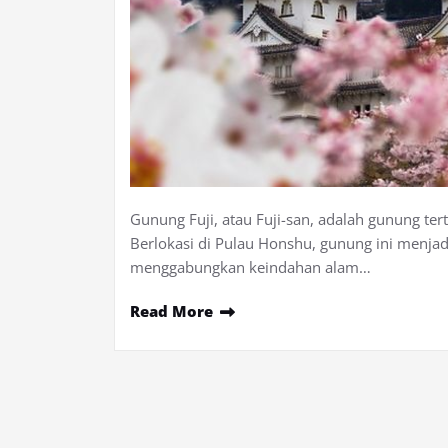
Gunung Fuji, atau Fuji-san, adalah gunung ter
Berlokasi di Pulau Honshu, gunung ini menjadi
menggabungkan keindahan alam…
Read More