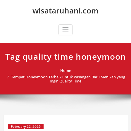
Skip
wisataruhani.com
to
content
Tag quality time honeymoon
Home
Tempat Honeymoon Terbaik untuk Pasangan Baru Menikah yang
Ingin Quality Time
February 22, 2026