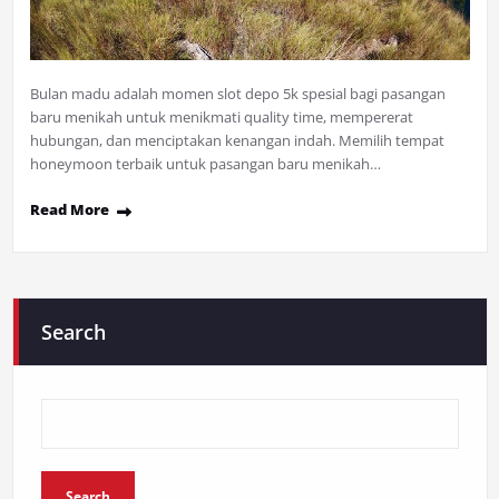
Bulan madu adalah momen slot depo 5k spesial bagi pasangan
baru menikah untuk menikmati quality time, mempererat
hubungan, dan menciptakan kenangan indah. Memilih tempat
honeymoon terbaik untuk pasangan baru menikah…
Read More
Search
Search