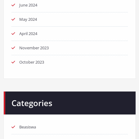
June 2024
May 2024
April 2024
November 2023
October 2023
Categories
Beasiswa