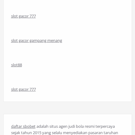
slot gacor 777
slot gacor gampang menang
slot88
slot gacor 777
daftar sbobet
adalah situs agen judi bola resmi terpercaya
sejak tahun 2015 yang selalu menyediakan pasaran taruhan