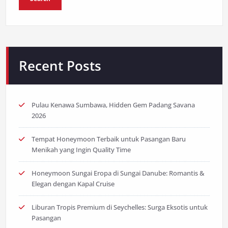
Recent Posts
Pulau Kenawa Sumbawa, Hidden Gem Padang Savana
2026
Tempat Honeymoon Terbaik untuk Pasangan Baru
Menikah yang Ingin Quality Time
Honeymoon Sungai Eropa di Sungai Danube: Romantis &
Elegan dengan Kapal Cruise
Liburan Tropis Premium di Seychelles: Surga Eksotis untuk
Pasangan