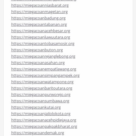
https://miegacoanniasbarat.org
https://miegacoanmagetan.org
https://miegacoanbadung.org
https://miegacoantabanan.org
https://miegacoanacehbesar.org
https://miegacoanluwuutara.org
https://miegacoantobasamosir.org
https://miegacoanbuton.org
https://miegacoanrejanglebong.org
https://miegacoanasahan.org
https://miegacoanempatlawang.org
https://miegacoansimpangampek.org
https://miegacoanwatampone.org
https://miegacoanbaritoutara.org
https://miegacoanpurworejo.org
https://miegacoansumbawa.org
https://miegacoankutai.org
https://miegacoanjailolokota.org
https://miegacoanacehpidiejaya.org
https://miegacoanpakpakbharat.org
https://miegacoandemak.org