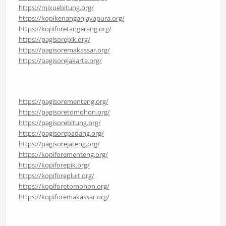
https://mixuebitung.org/
https://kopikenanganjayapura.org/
https://kopiforetangerang.org/
https://pagisorepik.org/
https://pagisoremakassar.org/
https://pagisorejakarta.org/
https://pagisorementeng.org/
https://pagisoretomohon.org/
https://pagisorebitung.org/
https://pagisorepadang.org/
https://pagisorejateng.org/
https://kopiforementeng.org/
https://kopiforepik.org/
https://kopiforepluit.org/
https://kopiforetomohon.org/
https://kopiforemakassar.org/