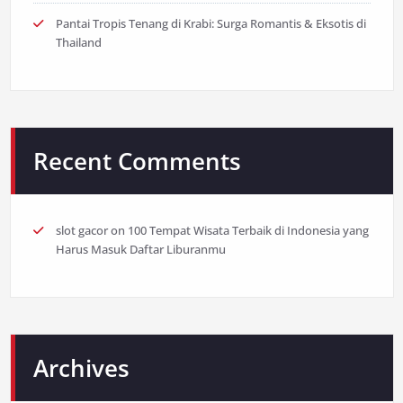
Pantai Tropis Tenang di Krabi: Surga Romantis & Eksotis di
Thailand
Recent Comments
slot gacor
on
100 Tempat Wisata Terbaik di Indonesia yang
Harus Masuk Daftar Liburanmu
Archives