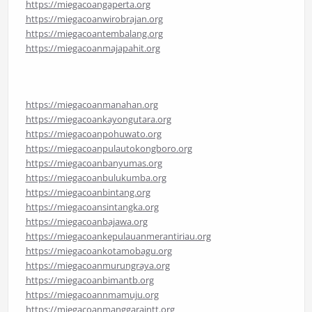
https://miegacoangaperta.org
https://miegacoanwirobrajan.org
https://miegacoantembalang.org
https://miegacoanmajapahit.org
https://miegacoanmanahan.org
https://miegacoankayongutara.org
https://miegacoanpohuwato.org
https://miegacoanpulautokongboro.org
https://miegacoanbanyumas.org
https://miegacoanbulukumba.org
https://miegacoanbintang.org
https://miegacoansintangka.org
https://miegacoanbajawa.org
https://miegacoankepulauanmerantiriau.org
https://miegacoankotamobagu.org
https://miegacoanmurungraya.org
https://miegacoanbimantb.org
https://miegacoannmamuju.org
https://miegacoanmanggaraintt.org