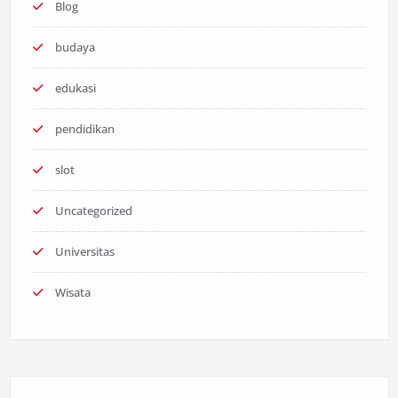
Blog
budaya
edukasi
pendidikan
slot
Uncategorized
Universitas
Wisata