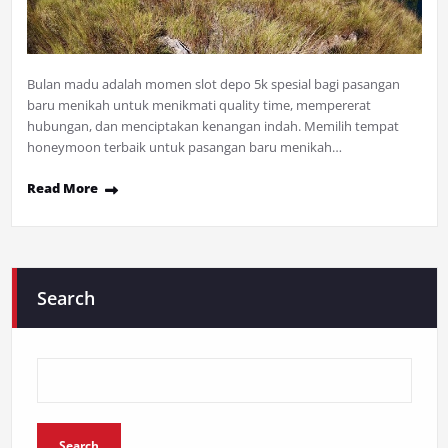
Bulan madu adalah momen slot depo 5k spesial bagi pasangan
baru menikah untuk menikmati quality time, mempererat
hubungan, dan menciptakan kenangan indah. Memilih tempat
honeymoon terbaik untuk pasangan baru menikah…
Read More
Search
Search