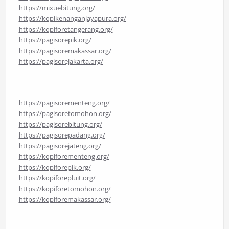
https://mixuebitung.org/
https://kopikenanganjayapura.org/
https://kopiforetangerang.org/
https://pagisorepik.org/
https://pagisoremakassar.org/
https://pagisorejakarta.org/
https://pagisorementeng.org/
https://pagisoretomohon.org/
https://pagisorebitung.org/
https://pagisorepadang.org/
https://pagisorejateng.org/
https://kopiforementeng.org/
https://kopiforepik.org/
https://kopiforepluit.org/
https://kopiforetomohon.org/
https://kopiforemakassar.org/