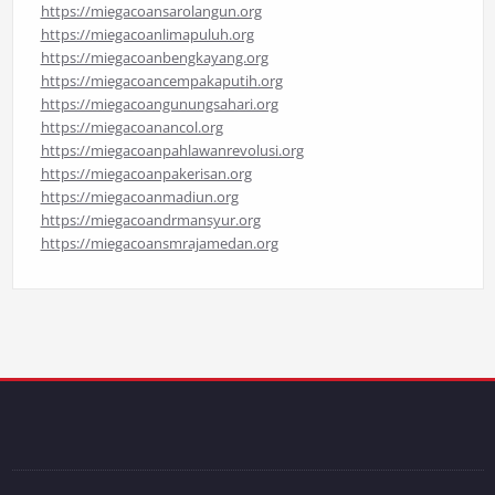
https://miegacoansarolangun.org
https://miegacoanlimapuluh.org
https://miegacoanbengkayang.org
https://miegacoancempakaputih.org
https://miegacoangunungsahari.org
https://miegacoanancol.org
https://miegacoanpahlawanrevolusi.org
https://miegacoanpakerisan.org
https://miegacoanmadiun.org
https://miegacoandrmansyur.org
https://miegacoansmrajamedan.org