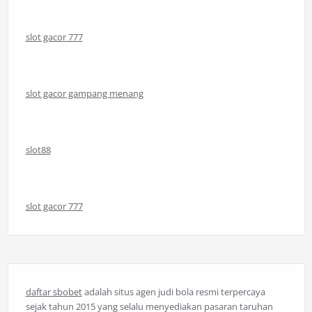
slot gacor 777
slot gacor gampang menang
slot88
slot gacor 777
daftar sbobet
adalah situs agen judi bola resmi terpercaya
sejak tahun 2015 yang selalu menyediakan pasaran taruhan