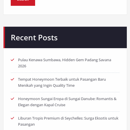
Recent Posts
Pulau Kenawa Sumbawa, Hidden Gem Padang Savana
2026
Tempat Honeymoon Terbaik untuk Pasangan Baru
Menikah yang Ingin Quality Time
Honeymoon Sungai Eropa di Sungai Danube: Romantis &
Elegan dengan Kapal Cruise
Liburan Tropis Premium di Seychelles: Surga Eksotis untuk
Pasangan