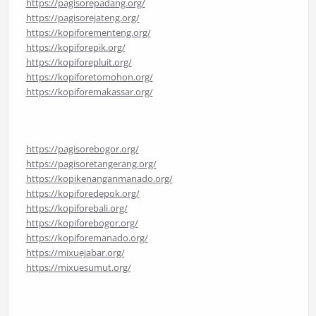
https://pagisorepadang.org/
https://pagisorejateng.org/
https://kopiforementeng.org/
https://kopiforepik.org/
https://kopiforepluit.org/
https://kopiforetomohon.org/
https://kopiforemakassar.org/
https://pagisorebogor.org/
https://pagisoretangerang.org/
https://kopikenanganmanado.org/
https://kopiforedepok.org/
https://kopiforebali.org/
https://kopiforebogor.org/
https://kopiforemanado.org/
https://mixuejabar.org/
https://mixuesumut.org/