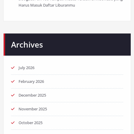
Harus Masuk Daftar Liburanmu
Archives
July 2026
February 2026
December 2025
November 2025
October 2025