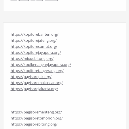
https://kopiforebanten.org/
https://kopiforejateng.org/
https://kopiforesumut.org/
https://kopiforejayapura.org/
https://mixuebitung.org/
https://kopikenanganjayapura.org/
https://kopiforetangerang.org/
https://pagisorepik.org/
https://pagisoremakassar.org/
https://pagisorejakarta.org/
https://pagisorementeng.org/
https://pagisoretomohon.org/
https://pagisorebitung.org/