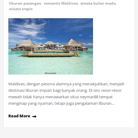
liburan pasangan
,
romantis Maldives
,
wisata bulan madu
,
wisata tropis
Maldives, dengan pesona alamnya yang menakjubkan, menjadi
destinasi liburan impian bagi banyak orang. Di sini, resor-resor
mewah tidak hanya menawarkan situs neymar88 tempat
menginap yang nyaman, tetapi juga pengalaman liburan…
Read More