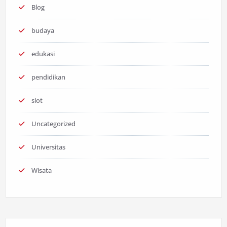
Blog
budaya
edukasi
pendidikan
slot
Uncategorized
Universitas
Wisata