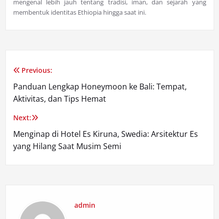
mengenal lebih jauh tentang tradisi, iman, dan sejarah yang
membentuk identitas Ethiopia hingga saat ini.
Previous:
Post
Panduan Lengkap Honeymoon ke Bali: Tempat,
navigation
Aktivitas, dan Tips Hemat
Next:
Menginap di Hotel Es Kiruna, Swedia: Arsitektur Es
yang Hilang Saat Musim Semi
admin