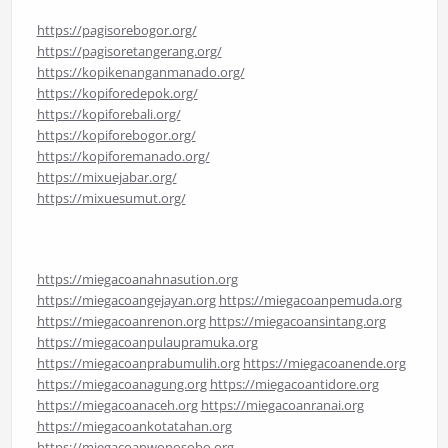
https://pagisorebogor.org/
https://pagisoretangerang.org/
https://kopikenanganmanado.org/
https://kopiforedepok.org/
https://kopiforebali.org/
https://kopiforebogor.org/
https://kopiforemanado.org/
https://mixuejabar.org/
https://mixuesumut.org/
https://miegacoanahnasution.org
https://miegacoangejayan.org
https://miegacoanpemuda.org
https://miegacoanrenon.org
https://miegacoansintang.org
https://miegacoanpulaupramuka.org
https://miegacoanprabumulih.org
https://miegacoanende.org
https://miegacoanagung.org
https://miegacoantidore.org
https://miegacoanaceh.org
https://miegacoanranai.org
https://miegacoankotatahan.org
https://miegacoanwonosobo.org