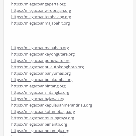
https://miegacoangaperta.org
https://miegacoanwirobrajan.org
https://miegacoantembalang.org
https://miegacoanmajapahit.org
https://miegacoanmanahan.org
https://miegacoankayongutara.org
https://miegacoanpohuwato.org
https://miegacoanpulautokongboro.org
https://miegacoanbanyumas.org
https://miegacoanbulukumba.org
https://miegacoanbintang.org
https://miegacoansintangka.org
https://miegacoanbajawa.org
https://miegacoankepulauanmerantiriau.org
https://miegacoankotamobagu.org
https://miegacoanmurungraya.org
https://miegacoanbimantb.org
https://miegacoannmamuju.org