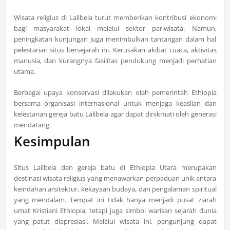
Wisata religius di Lalibela turut memberikan kontribusi ekonomi
bagi masyarakat lokal melalui sektor pariwisata. Namun,
peningkatan kunjungan juga menimbulkan tantangan dalam hal
pelestarian situs bersejarah ini. Kerusakan akibat cuaca, aktivitas
manusia, dan kurangnya fasilitas pendukung menjadi perhatian
utama.
Berbagai upaya konservasi dilakukan oleh pemerintah Ethiopia
bersama organisasi internasional untuk menjaga keaslian dan
kelestarian gereja batu Lalibela agar dapat dinikmati oleh generasi
mendatang.
Kesimpulan
Situs Lalibela dan gereja batu di Ethiopia Utara merupakan
destinasi wisata religius yang menawarkan perpaduan unik antara
keindahan arsitektur, kekayaan budaya, dan pengalaman spiritual
yang mendalam. Tempat ini tidak hanya menjadi pusat ziarah
umat Kristiani Ethiopia, tetapi juga simbol warisan sejarah dunia
yang patut diapresiasi. Melalui wisata ini, pengunjung dapat