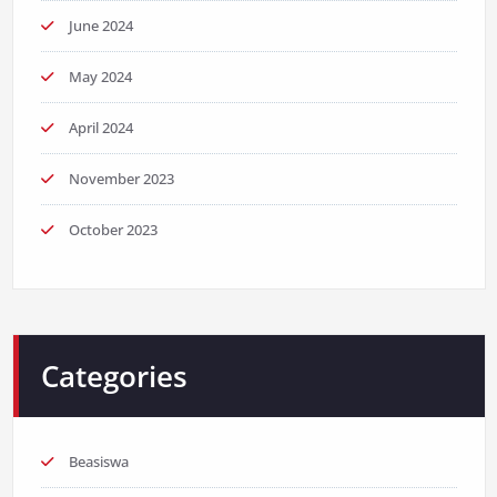
June 2024
May 2024
April 2024
November 2023
October 2023
Categories
Beasiswa