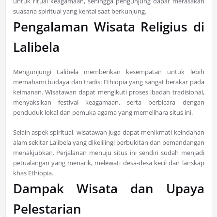
untuk ritual keagamaan, sehingga pengunjung dapat merasakan
suasana spiritual yang kental saat berkunjung.
Pengalaman Wisata Religius di
Lalibela
Mengunjungi Lalibela memberikan kesempatan untuk lebih
memahami budaya dan tradisi Ethiopia yang sangat berakar pada
keimanan. Wisatawan dapat mengikuti proses ibadah tradisional,
menyaksikan festival keagamaan, serta berbicara dengan
penduduk lokal dan pemuka agama yang memelihara situs ini.
Selain aspek spiritual, wisatawan juga dapat menikmati keindahan
alam sekitar Lalibela yang dikelilingi perbukitan dan pemandangan
menakjubkan. Perjalanan menuju situs ini sendiri sudah menjadi
petualangan yang menarik, melewati desa-desa kecil dan lanskap
khas Ethiopia.
Dampak Wisata dan Upaya
Pelestarian