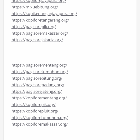
https://kopiforejayapura.org/
https://mixuebitung.org/
https://kopikenanganjayapura.org/
https://kopiforetangerang.org/
https://pagisorepik.org/
https://pagisoremakassar.org/
https://pagisorejakarta.org/
https://pagisorementeng.org/
https://pagisoretomohon.org/
https://pagisorebitung.org/
https://pagisorepadang.org/
https://pagisorejateng.org/
https://kopiforementeng.org/
https://kopiforepik.org/
https://kopiforepluit.org/
https://kopiforetomohon.org/
https://kopiforemakassar.org/