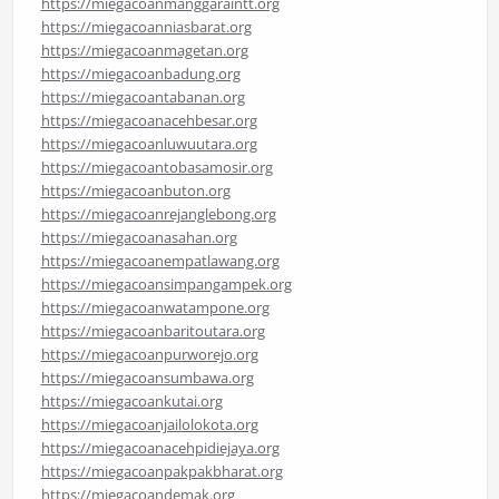
https://miegacoanmanggaraintt.org
https://miegacoanniasbarat.org
https://miegacoanmagetan.org
https://miegacoanbadung.org
https://miegacoantabanan.org
https://miegacoanacehbesar.org
https://miegacoanluwuutara.org
https://miegacoantobasamosir.org
https://miegacoanbuton.org
https://miegacoanrejanglebong.org
https://miegacoanasahan.org
https://miegacoanempatlawang.org
https://miegacoansimpangampek.org
https://miegacoanwatampone.org
https://miegacoanbaritoutara.org
https://miegacoanpurworejo.org
https://miegacoansumbawa.org
https://miegacoankutai.org
https://miegacoanjailolokota.org
https://miegacoanacehpidiejaya.org
https://miegacoanpakpakbharat.org
https://miegacoandemak.org