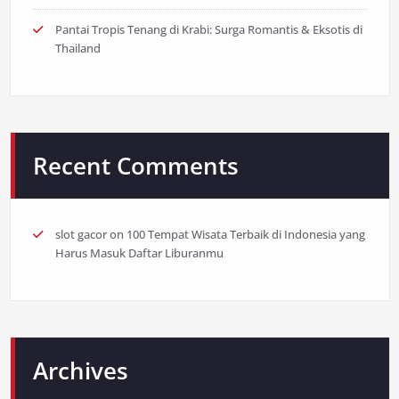
Pantai Tropis Tenang di Krabi: Surga Romantis & Eksotis di
Thailand
Recent Comments
slot gacor
on
100 Tempat Wisata Terbaik di Indonesia yang
Harus Masuk Daftar Liburanmu
Archives