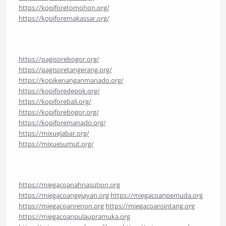
https://kopiforetomohon.org/
https://kopiforemakassar.org/
https://pagisorebogor.org/
https://pagisoretangerang.org/
https://kopikenanganmanado.org/
https://kopiforedepok.org/
https://kopiforebali.org/
https://kopiforebogor.org/
https://kopiforemanado.org/
https://mixuejabar.org/
https://mixuesumut.org/
https://miegacoanahnasution.org
https://miegacoangejayan.org
https://miegacoanpemuda.org
https://miegacoanrenon.org
https://miegacoansintang.org
https://miegacoanpulaupramuka.org