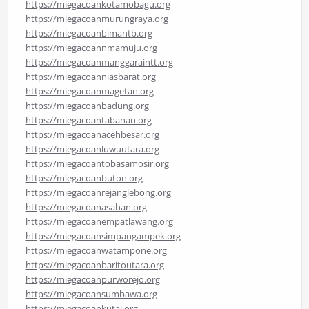
https://miegacoankotamobagu.org
https://miegacoanmurungraya.org
https://miegacoanbimantb.org
https://miegacoannmamuju.org
https://miegacoanmanggaraintt.org
https://miegacoanniasbarat.org
https://miegacoanmagetan.org
https://miegacoanbadung.org
https://miegacoantabanan.org
https://miegacoanacehbesar.org
https://miegacoanluwuutara.org
https://miegacoantobasamosir.org
https://miegacoanbuton.org
https://miegacoanrejanglebong.org
https://miegacoanasahan.org
https://miegacoanempatlawang.org
https://miegacoansimpangampek.org
https://miegacoanwatampone.org
https://miegacoanbaritoutara.org
https://miegacoanpurworejo.org
https://miegacoansumbawa.org
https://miegacoankutai.org