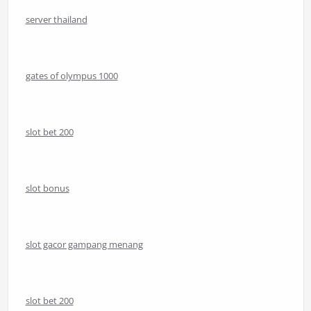
server thailand
gates of olympus 1000
slot bet 200
slot bonus
slot gacor gampang menang
slot bet 200