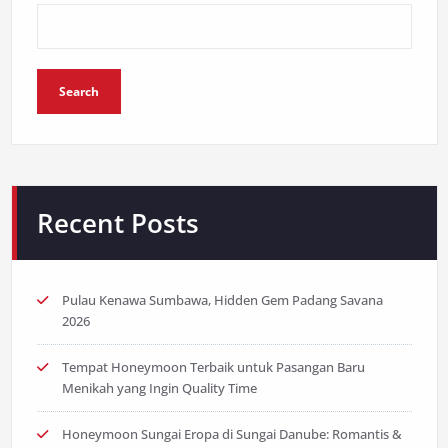
Search
Recent Posts
Pulau Kenawa Sumbawa, Hidden Gem Padang Savana
2026
Tempat Honeymoon Terbaik untuk Pasangan Baru
Menikah yang Ingin Quality Time
Honeymoon Sungai Eropa di Sungai Danube: Romantis &