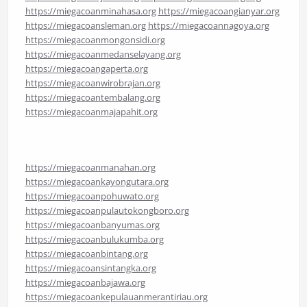
https://miegacoanminahasa.org
https://miegacoangianyar.org
https://miegacoansleman.org
https://miegacoannagoya.org
https://miegacoanmongonsidi.org
https://miegacoanmedanselayang.org
https://miegacoangaperta.org
https://miegacoanwirobrajan.org
https://miegacoantembalang.org
https://miegacoanmajapahit.org
https://miegacoanmanahan.org
https://miegacoankayongutara.org
https://miegacoanpohuwato.org
https://miegacoanpulautokongboro.org
https://miegacoanbanyumas.org
https://miegacoanbulukumba.org
https://miegacoanbintang.org
https://miegacoansintangka.org
https://miegacoanbajawa.org
https://miegacoankepulauanmerantiriau.org