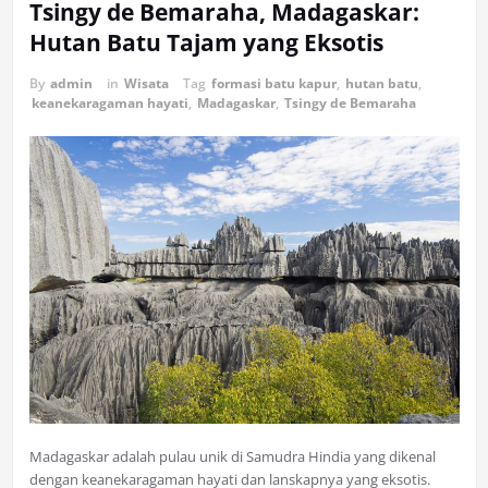
Tsingy de Bemaraha, Madagaskar:
Hutan Batu Tajam yang Eksotis
By
admin
in
Wisata
Tag
formasi batu kapur
,
hutan batu
,
keanekaragaman hayati
,
Madagaskar
,
Tsingy de Bemaraha
Madagaskar adalah pulau unik di Samudra Hindia yang dikenal
dengan keanekaragaman hayati dan lanskapnya yang eksotis.