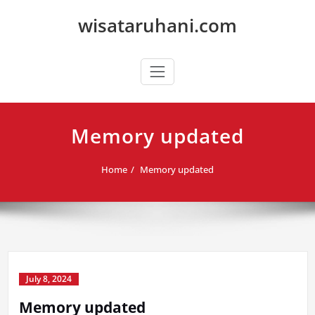
Skip
wisataruhani.com
to
content
Memory updated
Home
Memory updated
July 8, 2024
Memory updated