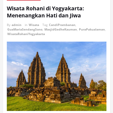
Wisata Rohani di Yogyakarta:
Menenangkan Hati dan Jiwa
By
admin
in
Wisata
Tag
CandiPrambanan
,
GuaMariaSendangSono
,
MasjidGedheKauman
,
PuraPakualaman
,
WisataRohaniYogyakarta