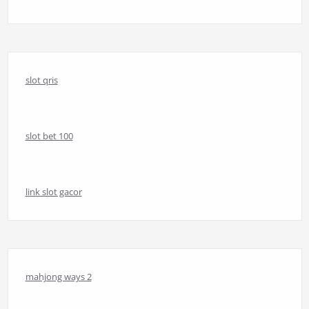
slot qris
slot bet 100
link slot gacor
mahjong ways 2