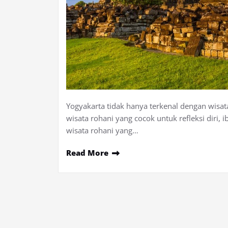
Yogyakarta tidak hanya terkenal dengan wisa
wisata rohani yang cocok untuk refleksi diri
wisata rohani yang…
Read More