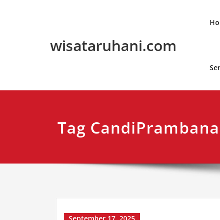
Skip
to
Ho
content
wisataruhani.com
Se
Tag CandiPramban
September 17, 2025