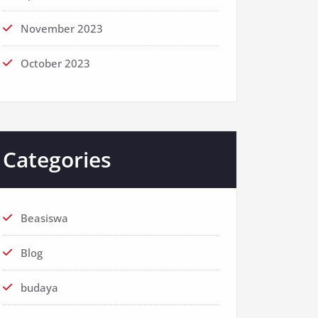
November 2023
October 2023
Categories
Beasiswa
Blog
budaya