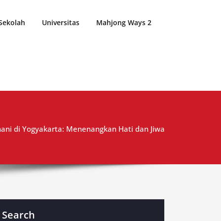
Sekolah
Universitas
Mahjong Ways 2
ani di Yogyakarta: Menenangkan Hati dan Jiwa
Search