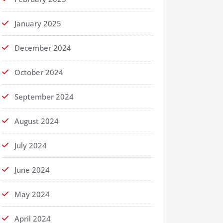
January 2025
December 2024
October 2024
September 2024
August 2024
July 2024
June 2024
May 2024
April 2024