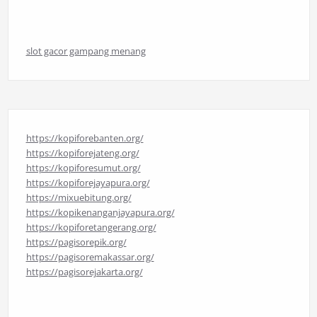
slot gacor gampang menang
https://kopiforebanten.org/
https://kopiforejateng.org/
https://kopiforesumut.org/
https://kopiforejayapura.org/
https://mixuebitung.org/
https://kopikenanganjayapura.org/
https://kopiforetangerang.org/
https://pagisorepik.org/
https://pagisoremakassar.org/
https://pagisorejakarta.org/