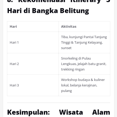
Hari di Bangka Belitung
Hari
Aktivitas
Tiba, kunjungi Pantai Tanjung
Hari 1
Tinggi & Tanjung Kelayang,
sunset
Snorkeling di Pulau
Hari 2
Lengkuas, jelajah batu granit,
trekking ringan
Workshop budaya & kuliner
Hari 3
lokal, belanja kerajinan,
pulang
Kesimpulan: Wisata Alam