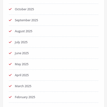
October 2025
September 2025
August 2025
July 2025
June 2025
May 2025
April 2025
March 2025
February 2025