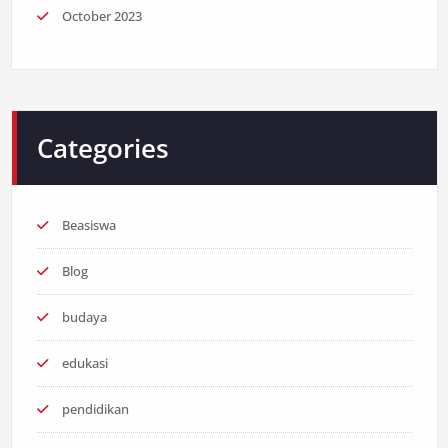
October 2023
Categories
Beasiswa
Blog
budaya
edukasi
pendidikan