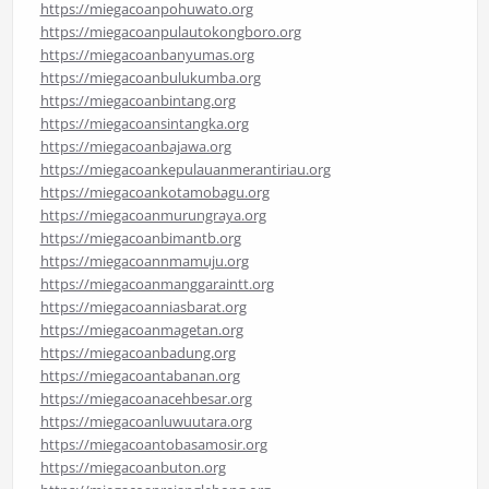
https://miegacoanpohuwato.org
https://miegacoanpulautokongboro.org
https://miegacoanbanyumas.org
https://miegacoanbulukumba.org
https://miegacoanbintang.org
https://miegacoansintangka.org
https://miegacoanbajawa.org
https://miegacoankepulauanmerantiriau.org
https://miegacoankotamobagu.org
https://miegacoanmurungraya.org
https://miegacoanbimantb.org
https://miegacoannmamuju.org
https://miegacoanmanggaraintt.org
https://miegacoanniasbarat.org
https://miegacoanmagetan.org
https://miegacoanbadung.org
https://miegacoantabanan.org
https://miegacoanacehbesar.org
https://miegacoanluwuutara.org
https://miegacoantobasamosir.org
https://miegacoanbuton.org