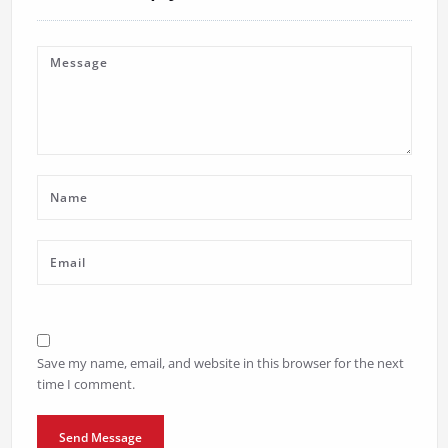
Save my name, email, and website in this browser for the next
time I comment.