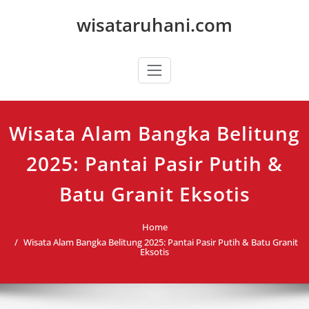
Skip
wisataruhani.com
to
content
Wisata Alam Bangka Belitung
2025: Pantai Pasir Putih &
Batu Granit Eksotis
Home
Wisata Alam Bangka Belitung 2025: Pantai Pasir Putih & Batu Granit
Eksotis