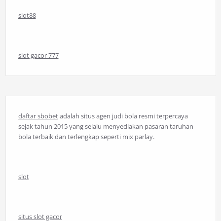
slot88
slot gacor 777
daftar sbobet
adalah situs agen judi bola resmi terpercaya
sejak tahun 2015 yang selalu menyediakan pasaran taruhan
bola terbaik dan terlengkap seperti mix parlay.
slot
situs slot gacor