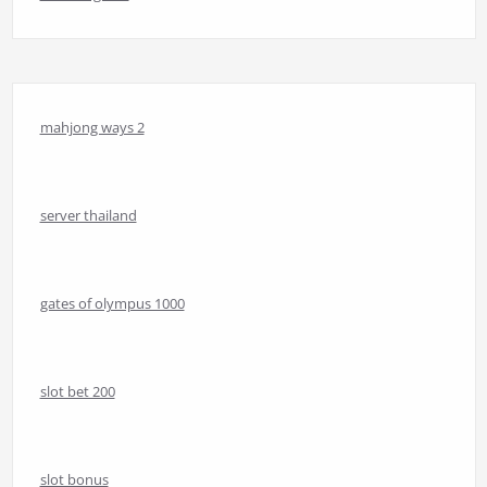
mahjong ways 2
server thailand
gates of olympus 1000
slot bet 200
slot bonus