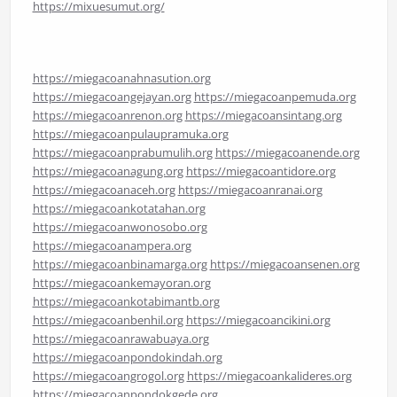
https://mixuesumut.org/
https://miegacoanahnasution.org
https://miegacoangejayan.org
https://miegacoanpemuda.org
https://miegacoanrenon.org
https://miegacoansintang.org
https://miegacoanpulaupramuka.org
https://miegacoanprabumulih.org
https://miegacoanende.org
https://miegacoanagung.org
https://miegacoantidore.org
https://miegacoanaceh.org
https://miegacoanranai.org
https://miegacoankotatahan.org
https://miegacoanwonosobo.org
https://miegacoanampera.org
https://miegacoanbinamarga.org
https://miegacoansenen.org
https://miegacoankemayoran.org
https://miegacoankotabimantb.org
https://miegacoanbenhil.org
https://miegacoancikini.org
https://miegacoanrawabuaya.org
https://miegacoanpondokindah.org
https://miegacoangrogol.org
https://miegacoankalideres.org
https://miegacoanpondokgede.org