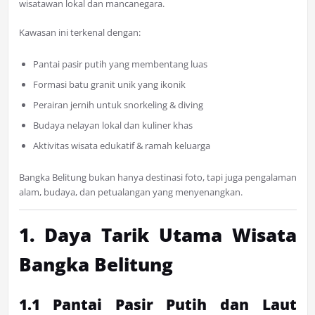
wisatawan lokal dan mancanegara.
Kawasan ini terkenal dengan:
Pantai pasir putih yang membentang luas
Formasi batu granit unik yang ikonik
Perairan jernih untuk snorkeling & diving
Budaya nelayan lokal dan kuliner khas
Aktivitas wisata edukatif & ramah keluarga
Bangka Belitung bukan hanya destinasi foto, tapi juga pengalaman
alam, budaya, dan petualangan yang menyenangkan.
1. Daya Tarik Utama Wisata
Bangka Belitung
1.1 Pantai Pasir Putih dan Laut