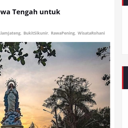
Jawa Tengah untuk
lamJateng
,
BukitSikunir
,
RawaPening
,
WisataRohani