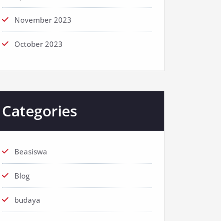
November 2023
October 2023
Categories
Beasiswa
Blog
budaya