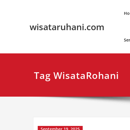
Skip
to
Ho
content
wisataruhani.com
Se
Tag WisataRohani
September 19, 2025