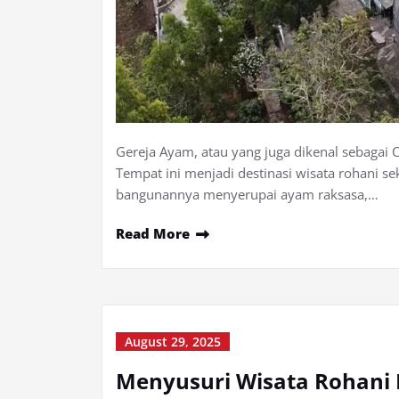
Gereja Ayam, atau yang juga dikenal sebagai C
Tempat ini menjadi destinasi wisata rohani se
bangunannya menyerupai ayam raksasa,…
Read More
August 29, 2025
Menyusuri Wisata Rohani P