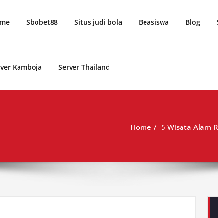
me
Sbobet88
Situs judi bola
Beasiswa
Blog
rver Kamboja
Server Thailand
Home
5 Wisata Alam R