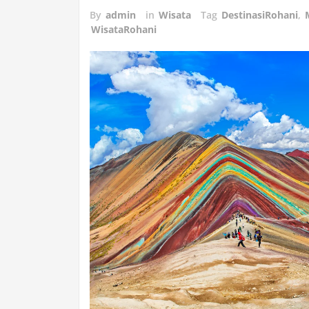
By
admin
in
Wisata
Tag
DestinasiRohani
,
WisataRohani