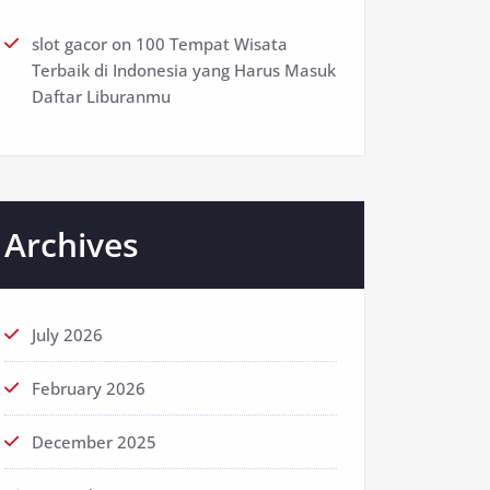
slot gacor
on
100 Tempat Wisata
Terbaik di Indonesia yang Harus Masuk
Daftar Liburanmu
Archives
July 2026
February 2026
December 2025