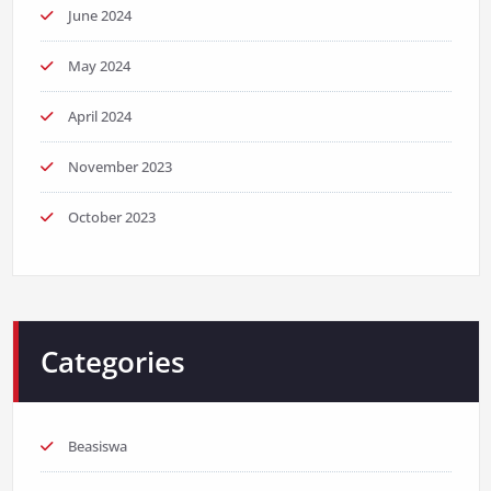
June 2024
May 2024
April 2024
November 2023
October 2023
Categories
Beasiswa