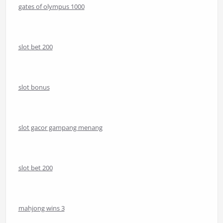
gates of olympus 1000
slot bet 200
slot bonus
slot gacor gampang menang
slot bet 200
mahjong wins 3