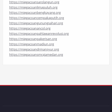
https://miegacoansarolangun.org
https://miegacoanlimapuluh.org
https://miegacoanbengkayang.org
https://miegacoancempakaputih.org
https://miegacoangunungsahari.org
https://miegacoanancol.org
https://miegacoanpahlawanrevolusi.org
https://miegacoanpakerisan.org
https://miegacoanmadiun.org
https://miegacoandrmansyur.org
https://miegacoansmrajamedan.org