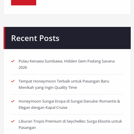
Recent Posts
Pulau Kenawa Sumbawa, Hidden Gem Padang Savana
2026
Tempat Honeymoon Terbaik untuk Pasangan Baru
Menikah yang Ingin Quality Time
Honeymoon Sungai Eropa di Sungai Danube: Romantis &
Elegan dengan Kapal Cruise
Liburan Tropis Premium di Seychelles: Surga Eksotis untuk
Pasangan