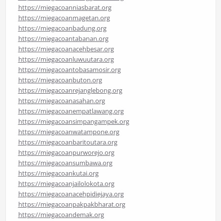
https://miegacoanniasbarat.org
https://miegacoanmagetan.org
https://miegacoanbadung.org
https://miegacoantabanan.org
https://miegacoanacehbesar.org
https://miegacoanluwuutara.org
https://miegacoantobasamosir.org
https://miegacoanbuton.org
https://miegacoanrejanglebong.org
https://miegacoanasahan.org
https://miegacoanempatlawang.org
https://miegacoansimpangampek.org
https://miegacoanwatampone.org
https://miegacoanbaritoutara.org
https://miegacoanpurworejo.org
https://miegacoansumbawa.org
https://miegacoankutai.org
https://miegacoanjailolokota.org
https://miegacoanacehpidiejaya.org
https://miegacoanpakpakbharat.org
https://miegacoandemak.org