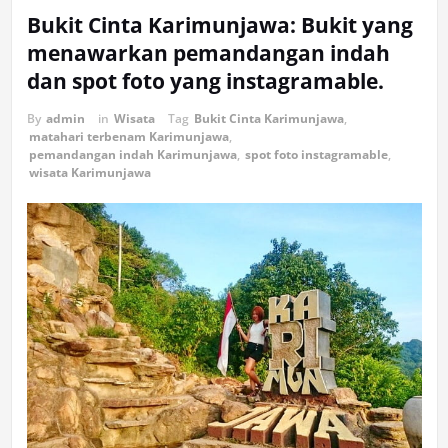
Bukit Cinta Karimunjawa: Bukit yang
menawarkan pemandangan indah
dan spot foto yang instagramable.
By
admin
in
Wisata
Tag
Bukit Cinta Karimunjawa
,
matahari terbenam Karimunjawa
,
pemandangan indah Karimunjawa
,
spot foto instagramable
,
wisata Karimunjawa