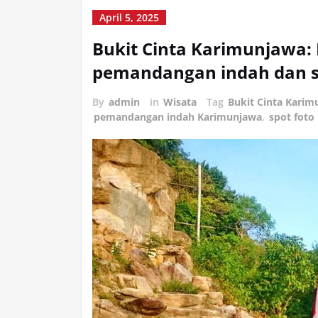
April 5, 2025
Bukit Cinta Karimunjawa
pemandangan indah dan sp
By
admin
in
Wisata
Tag
Bukit Cinta Kari
pemandangan indah Karimunjawa
,
spot foto