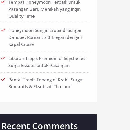
Tempat Honeymoon Terbaik untuk
Pasangan Baru Menikah yang Ingin
Quality Time
Honeymoon Sungai Eropa di Sungai
Danube: Romantis & Elegan dengan
Kapal Cruise
Liburan Tropis Premium di Seychelles:
Surga Eksotis untuk Pasangan
Pantai Tropis Tenang di Krabi: Surga
Romantis & Eksotis di Thailand
Recent Comments