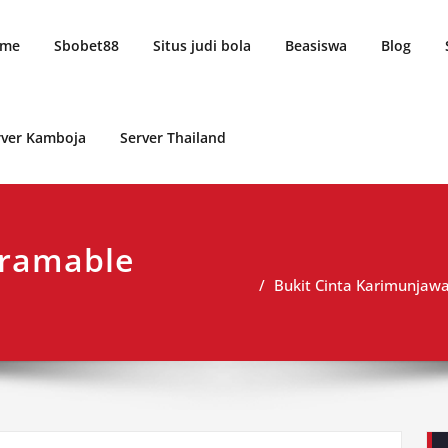
me
Sbobet88
Situs judi bola
Beasiswa
Blog
rver Kamboja
Server Thailand
gramable
Bukit Cinta Karimunja