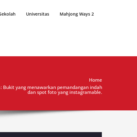
Sekolah
Universitas
Mahjong Ways 2
Home
wa: Bukit yang menawarkan pemandangan indah
dan spot foto yang instagramable.