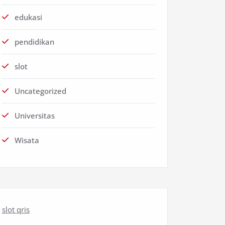
edukasi
pendidikan
slot
Uncategorized
Universitas
Wisata
slot qris