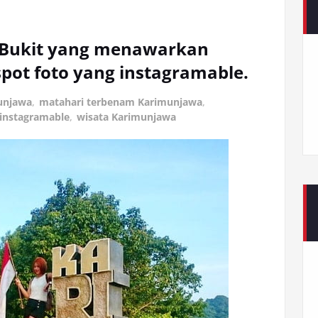
: Bukit yang menawarkan
ot foto yang instagramable.
munjawa
,
matahari terbenam Karimunjawa
,
 instagramable
,
wisata Karimunjawa