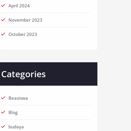
April 2024
November 2023
October 2023
Categories
Beasiswa
Blog
budaya