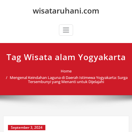
Skip
wisataruhani.com
to
content
Tag Wisata alam Yogyakarta
Home
Mengenal Keindahan Laguna di Daerah Istimewa Yogyakarta: Surga
Tersembunyi yang Menanti untuk Dijelajahi
September 3, 2024