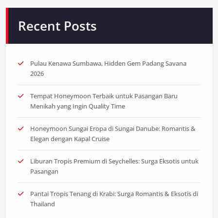
Recent Posts
Pulau Kenawa Sumbawa, Hidden Gem Padang Savana
2026
Tempat Honeymoon Terbaik untuk Pasangan Baru
Menikah yang Ingin Quality Time
Honeymoon Sungai Eropa di Sungai Danube: Romantis &
Elegan dengan Kapal Cruise
Liburan Tropis Premium di Seychelles: Surga Eksotis untuk
Pasangan
Pantai Tropis Tenang di Krabi: Surga Romantis & Eksotis di
Thailand