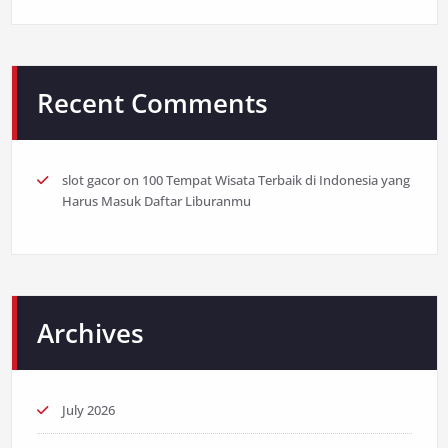
Recent Comments
slot gacor
on
100 Tempat Wisata Terbaik di Indonesia yang
Harus Masuk Daftar Liburanmu
Archives
July 2026