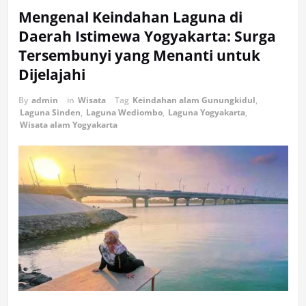
Mengenal Keindahan Laguna di
Daerah Istimewa Yogyakarta: Surga
Tersembunyi yang Menanti untuk
Dijelajahi
By
admin
in
Wisata
Tag
Keindahan alam Gunungkidul
,
Laguna Sinden
,
Laguna Wediombo
,
Laguna Yogyakarta
,
Wisata alam Yogyakarta