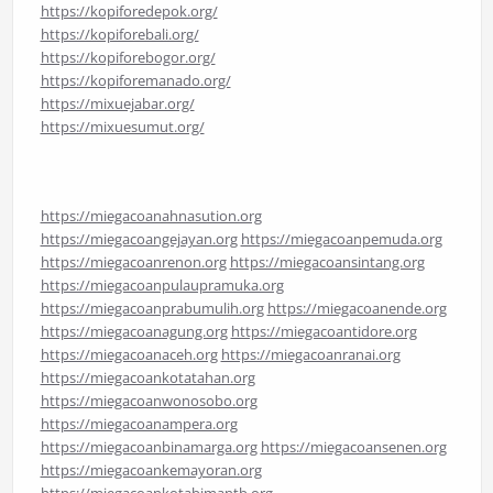
https://kopiforedepok.org/
https://kopiforebali.org/
https://kopiforebogor.org/
https://kopiforemanado.org/
https://mixuejabar.org/
https://mixuesumut.org/
https://miegacoanahnasution.org
https://miegacoangejayan.org
https://miegacoanpemuda.org
https://miegacoanrenon.org
https://miegacoansintang.org
https://miegacoanpulaupramuka.org
https://miegacoanprabumulih.org
https://miegacoanende.org
https://miegacoanagung.org
https://miegacoantidore.org
https://miegacoanaceh.org
https://miegacoanranai.org
https://miegacoankotatahan.org
https://miegacoanwonosobo.org
https://miegacoanampera.org
https://miegacoanbinamarga.org
https://miegacoansenen.org
https://miegacoankemayoran.org