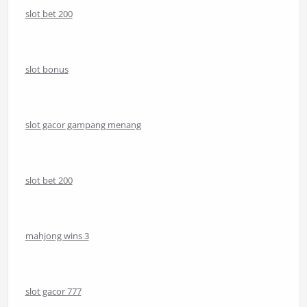
slot bet 200
slot bonus
slot gacor gampang menang
slot bet 200
mahjong wins 3
slot gacor 777