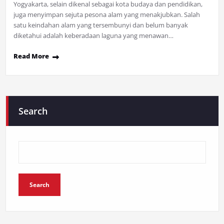
Yogyakarta, selain dikenal sebagai kota budaya dan pendidikan,
juga menyimpan sejuta pesona alam yang menakjubkan. Salah
satu keindahan alam yang tersembunyi dan belum banyak
diketahui adalah keberadaan laguna yang menawan…
Read More
Search
Search