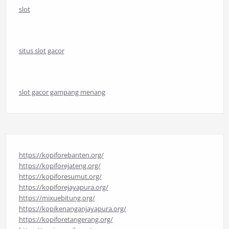
slot
situs slot gacor
slot gacor gampang menang
https://kopiforebanten.org/
https://kopiforejateng.org/
https://kopiforesumut.org/
https://kopiforejayapura.org/
https://mixuebitung.org/
https://kopikenanganjayapura.org/
https://kopiforetangerang.org/