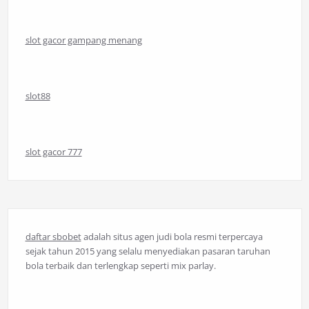
slot gacor gampang menang
slot88
slot gacor 777
daftar sbobet
adalah situs agen judi bola resmi terpercaya
sejak tahun 2015 yang selalu menyediakan pasaran taruhan
bola terbaik dan terlengkap seperti mix parlay.