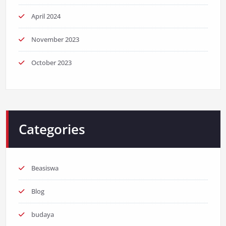
April 2024
November 2023
October 2023
Categories
Beasiswa
Blog
budaya