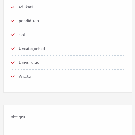
edukasi
pendidikan
slot
Uncategorized
Universitas
Wisata
slot qris