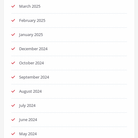
March 2025
February 2025
January 2025
December 2024
October 2024
September 2024
August 2024
July 2024
June 2024
May 2024