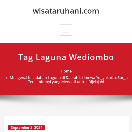
Skip
wisataruhani.com
to
content
Tag Laguna Wediombo
Home
Mengenal Keindahan Laguna di Daerah Istimewa Yogyakarta: Surga
Tersembunyi yang Menanti untuk Dijelajahi
September 3, 2024