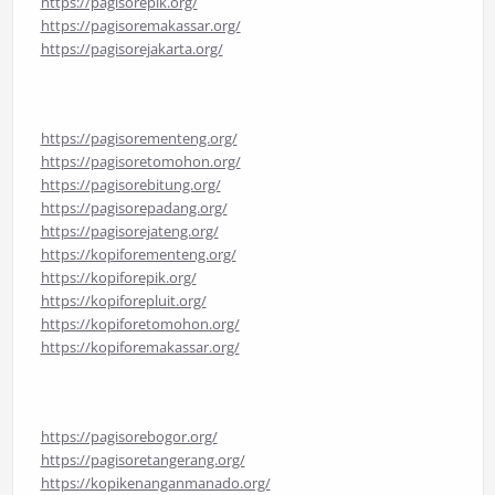
https://pagisorepik.org/
https://pagisoremakassar.org/
https://pagisorejakarta.org/
https://pagisorementeng.org/
https://pagisoretomohon.org/
https://pagisorebitung.org/
https://pagisorepadang.org/
https://pagisorejateng.org/
https://kopiforementeng.org/
https://kopiforepik.org/
https://kopiforepluit.org/
https://kopiforetomohon.org/
https://kopiforemakassar.org/
https://pagisorebogor.org/
https://pagisoretangerang.org/
https://kopikenanganmanado.org/