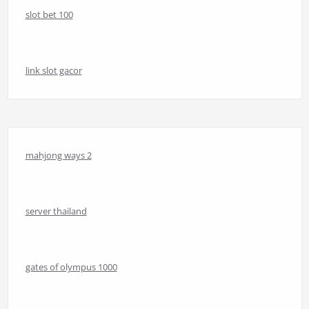
slot bet 100
link slot gacor
mahjong ways 2
server thailand
gates of olympus 1000