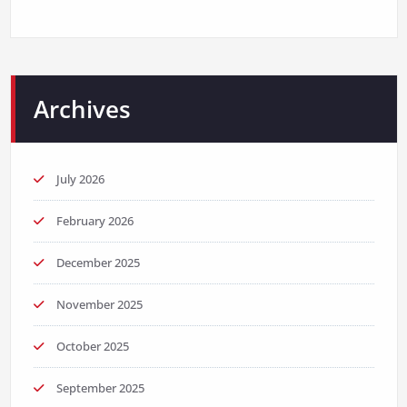
Archives
July 2026
February 2026
December 2025
November 2025
October 2025
September 2025