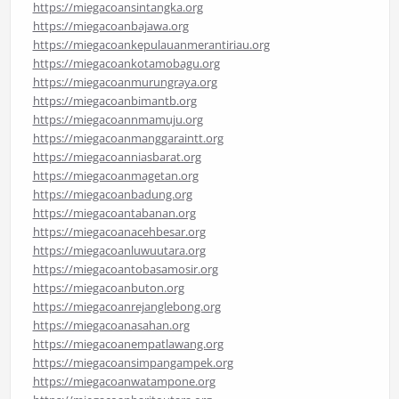
https://miegacoansintangka.org
https://miegacoanbajawa.org
https://miegacoankepulauanmerantiriau.org
https://miegacoankotamobagu.org
https://miegacoanmurungraya.org
https://miegacoanbimantb.org
https://miegacoannmamuju.org
https://miegacoanmanggaraintt.org
https://miegacoanniasbarat.org
https://miegacoanmagetan.org
https://miegacoanbadung.org
https://miegacoantabanan.org
https://miegacoanacehbesar.org
https://miegacoanluwuutara.org
https://miegacoantobasamosir.org
https://miegacoanbuton.org
https://miegacoanrejanglebong.org
https://miegacoanasahan.org
https://miegacoanempatlawang.org
https://miegacoansimpangampek.org
https://miegacoanwatampone.org