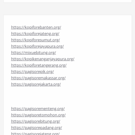
https://kopiforebanten.org/
https://kopiforejateng.org/
https://kopiforesumut.org/
https://kopiforejayapura.org/
https://mixuebitung.org/
https://kopikenanganjayapura.org/
https://kopiforetangerang.org/
https://pagisorepik.org/
https://pagisoremakassar.org/
https://pagisorejakarta.org/
https://pagisorementeng.org/
https://pagisoretomohon.org/
https://pagisorebitung.org/
https://pagisorepadang.org/
https://pagisorejateng.org/