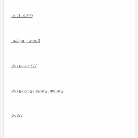
slot bet 200
mahjong wins 3
slot gacor 777
slot gacor gampang menang
slot88