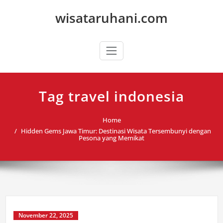
Skip
wisataruhani.com
to
content
Tag travel indonesia
Home
Hidden Gems Jawa Timur: Destinasi Wisata Tersembunyi dengan
Pesona yang Memikat
November 22, 2025