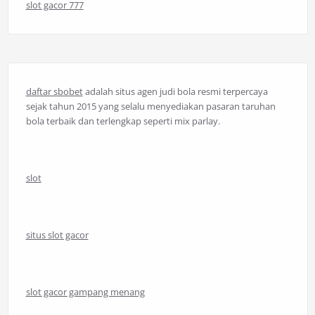
slot gacor 777
daftar sbobet
adalah situs agen judi bola resmi terpercaya
sejak tahun 2015 yang selalu menyediakan pasaran taruhan
bola terbaik dan terlengkap seperti mix parlay.
slot
situs slot gacor
slot gacor gampang menang