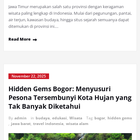
Jawa Timur merupakan salah satu provinsi dengan keragaman
wisata paling lengkap di Indonesia. Mulai dari pegunungan, pantai,
air terjun, kawasan budaya, hingga situs sejarah semuanya dapat
ditemukan di provinsi ini.…
Read More
November 22, 2025
Hidden Gems Bogor: Menyusuri
Pesona Tersembunyi Kota Hujan yang
Tak Banyak Diketahui
By
admin
in
budaya
,
edukasi
,
Wisata
Tag
bogor
,
hidden gems
,
jawa barat
,
travel indonesia
,
wisata alam