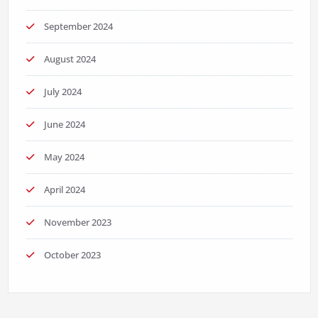
September 2024
August 2024
July 2024
June 2024
May 2024
April 2024
November 2023
October 2023