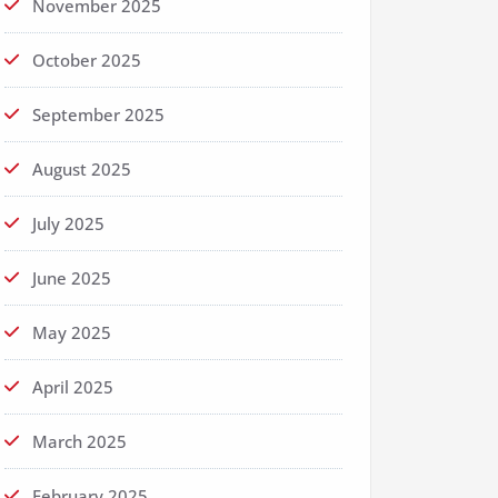
November 2025
October 2025
September 2025
August 2025
July 2025
June 2025
May 2025
April 2025
March 2025
February 2025