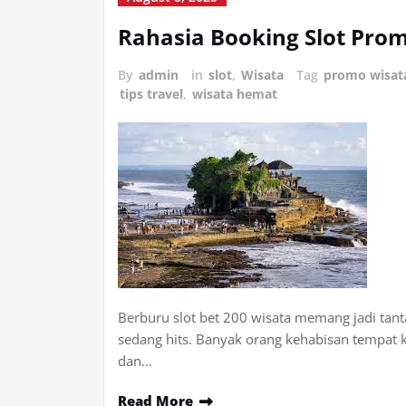
Rahasia Booking Slot Pro
By
admin
in
slot
,
Wisata
Tag
promo wisat
tips travel
,
wisata hemat
Berburu slot bet 200 wisata memang jadi tantan
sedang hits. Banyak orang kehabisan tempat ka
dan…
Read More