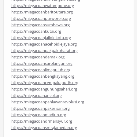
https://miegacoanwatampone.org
https://miegacoanbaritoutara.org
https://miegacoanpurworejo.org
https://miegacoansumbawa.org
https://miegacoankutai.org
https://miegacoanjailolokota.org
https://miegacoanacehpidiejaya.org
https://miegacoanpakpakbharat.org
https://miegacoandemak.org
https://miegacoansarolangun.org
https://miegacoanlimapuluh.org
https://miegacoanbengkayang.org
https://miegacoancempakaputih.org
https://miegacoangunungsahari.org
https://miegacoanancol.org
https://miegacoanpahlawanrevolusi.org
https://miegacoanpakerisan.org
https://miegacoanmadiun.org
https://miegacoandrmansyur.org
https://miegacoansmrajamedan.org