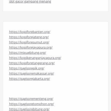
slot gacor gampang menang
https://kopiforebanten.org/
https://kopiforejateng.org/
https://kopiforesumut.org/
https://kopiforejayapura.org/
https://mixuebitung.org/
https://kopikenanganjayapura.org/
https://kopiforetangerang.org/
https://pagisorepik.org/
https://pagisoremakassar.org/
https://pagisorejakarta.org/
https://pagisorementeng.org/
https://pagisoretomohon.org/
https://pagisorebitung.org/