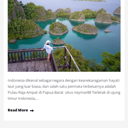
Indonesia dikenal sebagai negara dengan keanekaragaman hayati
laut yang luar biasa, dan salah satu permata terbesarnya adalah
Pulau Raja Ampat di Papua Barat. situs neymar88 Terletak di ujung
timur Indonesia,…
Read More