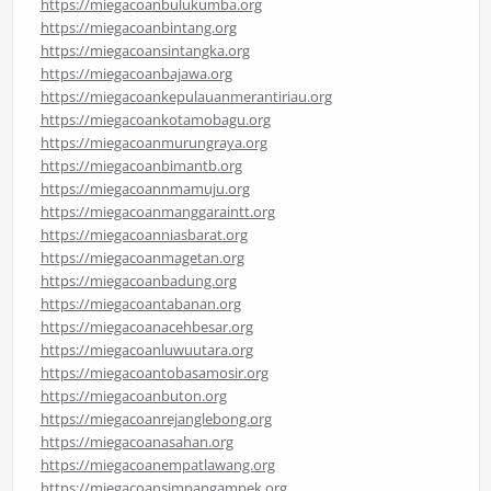
https://miegacoanbulukumba.org
https://miegacoanbintang.org
https://miegacoansintangka.org
https://miegacoanbajawa.org
https://miegacoankepulauanmerantiriau.org
https://miegacoankotamobagu.org
https://miegacoanmurungraya.org
https://miegacoanbimantb.org
https://miegacoannmamuju.org
https://miegacoanmanggaraintt.org
https://miegacoanniasbarat.org
https://miegacoanmagetan.org
https://miegacoanbadung.org
https://miegacoantabanan.org
https://miegacoanacehbesar.org
https://miegacoanluwuutara.org
https://miegacoantobasamosir.org
https://miegacoanbuton.org
https://miegacoanrejanglebong.org
https://miegacoanasahan.org
https://miegacoanempatlawang.org
https://miegacoansimpangampek.org