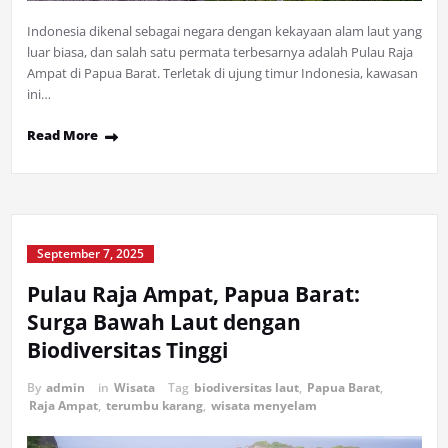
Indonesia dikenal sebagai negara dengan kekayaan alam laut yang
luar biasa, dan salah satu permata terbesarnya adalah Pulau Raja
Ampat di Papua Barat. Terletak di ujung timur Indonesia, kawasan
ini…
Read More
September 7, 2025
Pulau Raja Ampat, Papua Barat:
Surga Bawah Laut dengan
Biodiversitas Tinggi
By
admin
in
Wisata
Tag
biodiversitas laut
,
Papua Barat
,
Raja Ampat
,
terumbu karang
,
wisata menyelam