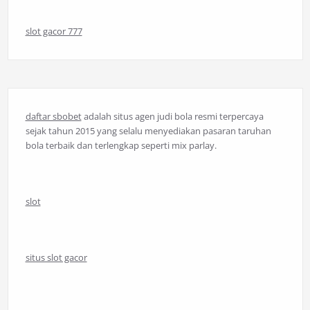
slot gacor 777
daftar sbobet
adalah situs agen judi bola resmi terpercaya
sejak tahun 2015 yang selalu menyediakan pasaran taruhan
bola terbaik dan terlengkap seperti mix parlay.
slot
situs slot gacor