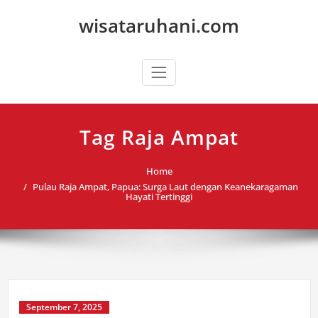
Skip
wisataruhani.com
to
content
Tag Raja Ampat
Home
Pulau Raja Ampat, Papua: Surga Laut dengan Keanekaragaman
Hayati Tertinggi
September 7, 2025