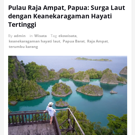
Pulau Raja Ampat, Papua: Surga Laut
dengan Keanekaragaman Hayati
Tertinggi
By
admin
in
Wisata
Tag
ekowisata
,
keanekaragaman hayati laut
,
Papua Barat
,
Raja Ampat
,
terumbu karang