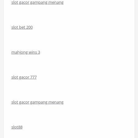
slot gacor gampang menang
slot bet 200
mahjong wins 3
slot gacor 777
slot gacor gampang menang
slot88