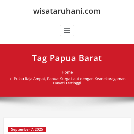
Skip
wisataruhani.com
to
content
Tag Papua Barat
Home
Pulau Raja Ampat, Papua: Surga Laut dengan Keanekaragaman
Hayati Tertinggi
September 7, 2025