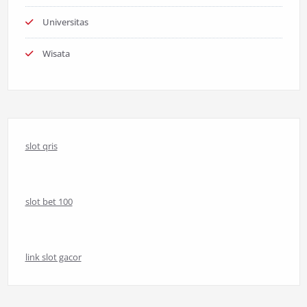
Universitas
Wisata
slot qris
slot bet 100
link slot gacor