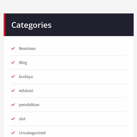
Categories
Beasiswa
Blog
budaya
edukasi
pendidikan
slot
Uncategorized