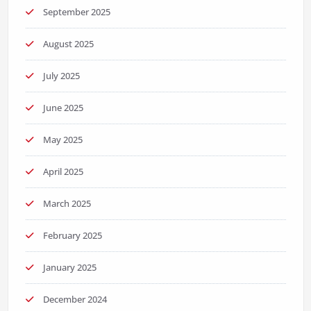
September 2025
August 2025
July 2025
June 2025
May 2025
April 2025
March 2025
February 2025
January 2025
December 2024