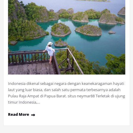
Indonesia dikenal sebagai negara dengan keanekaragaman hayati
laut yang luar biasa, dan salah satu permata terbesarnya adalah
Pulau Raja Ampat di Papua Barat. situs neymar88 Terletak di ujung
timur Indonesia,…
Read More