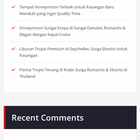
Tempat Honeymoon Terbaik untuk Pasangan Baru
Menikah yang Ingin Quality Time
Honeymoon Sungai Eropa di Sungai Danube: Romantis &
Elegan dengan Kapal Cruise
Liburan Tropis Premium di Seychelles: Surga Eksotis untuk
Pasangan
Pantai Tropis Tenang di Krabi: Surga Romantis & Eksotis di
Thailand
Recent Comments