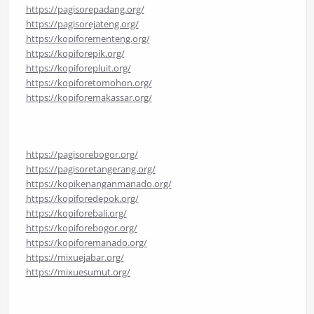
https://pagisorepadang.org/
https://pagisorejateng.org/
https://kopiforementeng.org/
https://kopiforepik.org/
https://kopiforepluit.org/
https://kopiforetomohon.org/
https://kopiforemakassar.org/
https://pagisorebogor.org/
https://pagisoretangerang.org/
https://kopikenanganmanado.org/
https://kopiforedepok.org/
https://kopiforebali.org/
https://kopiforebogor.org/
https://kopiforemanado.org/
https://mixuejabar.org/
https://mixuesumut.org/