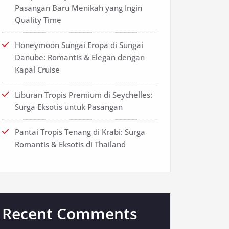
Pasangan Baru Menikah yang Ingin
Quality Time
Honeymoon Sungai Eropa di Sungai
Danube: Romantis & Elegan dengan
Kapal Cruise
Liburan Tropis Premium di Seychelles:
Surga Eksotis untuk Pasangan
Pantai Tropis Tenang di Krabi: Surga
Romantis & Eksotis di Thailand
Recent Comments