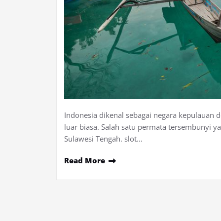
Indonesia dikenal sebagai negara kepulauan
luar biasa. Salah satu permata tersembunyi y
Sulawesi Tengah. slot…
Read More