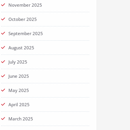
November 2025
October 2025
September 2025
August 2025
July 2025
June 2025
May 2025
April 2025
March 2025