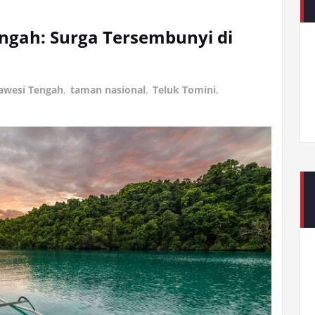
engah: Surga Tersembunyi di
awesi Tengah
,
taman nasional
,
Teluk Tomini
,