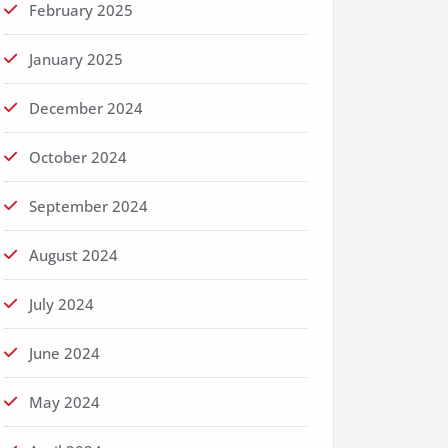
February 2025
January 2025
December 2024
October 2024
September 2024
August 2024
July 2024
June 2024
May 2024