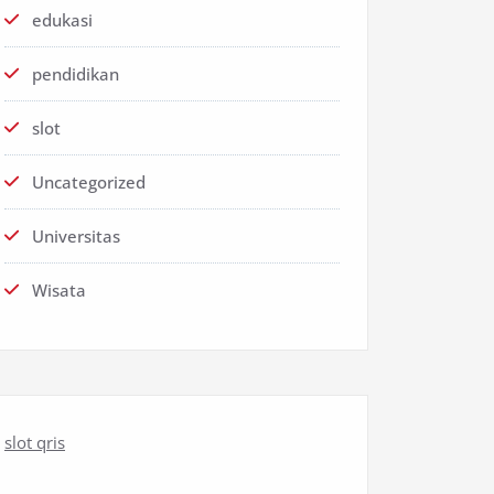
edukasi
pendidikan
slot
Uncategorized
Universitas
Wisata
slot qris