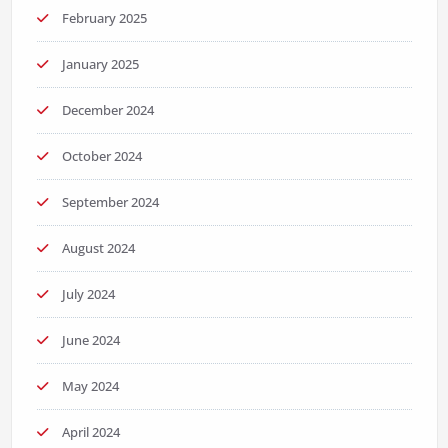
February 2025
January 2025
December 2024
October 2024
September 2024
August 2024
July 2024
June 2024
May 2024
April 2024