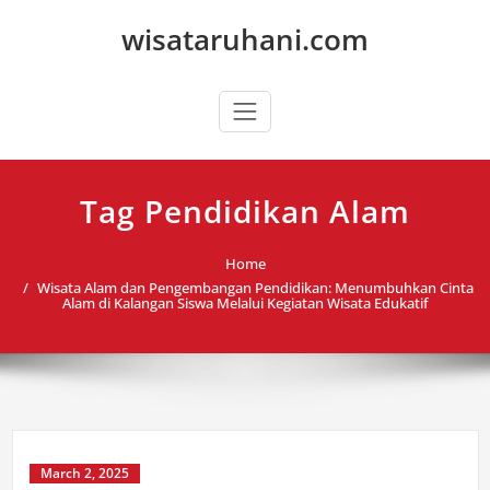
Skip
wisataruhani.com
to
content
Tag Pendidikan Alam
Home
Wisata Alam dan Pengembangan Pendidikan: Menumbuhkan Cinta
Alam di Kalangan Siswa Melalui Kegiatan Wisata Edukatif
March 2, 2025