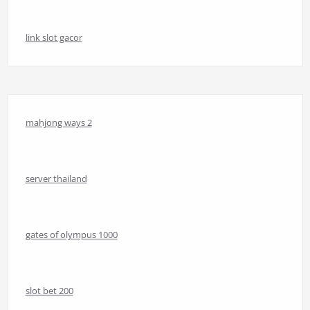
link slot gacor
mahjong ways 2
server thailand
gates of olympus 1000
slot bet 200