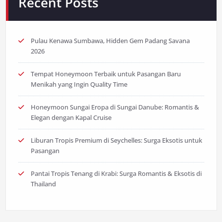
Recent Posts
Pulau Kenawa Sumbawa, Hidden Gem Padang Savana
2026
Tempat Honeymoon Terbaik untuk Pasangan Baru
Menikah yang Ingin Quality Time
Honeymoon Sungai Eropa di Sungai Danube: Romantis &
Elegan dengan Kapal Cruise
Liburan Tropis Premium di Seychelles: Surga Eksotis untuk
Pasangan
Pantai Tropis Tenang di Krabi: Surga Romantis & Eksotis di
Thailand