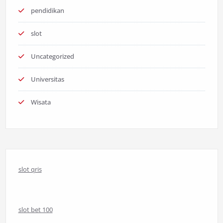
pendidikan
slot
Uncategorized
Universitas
Wisata
slot qris
slot bet 100