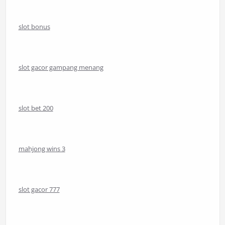
slot bonus
slot gacor gampang menang
slot bet 200
mahjong wins 3
slot gacor 777