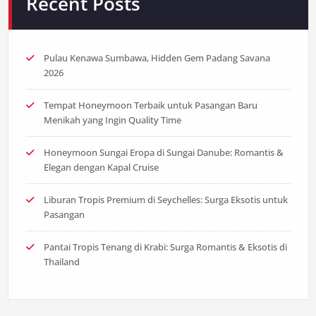
Recent Posts
Pulau Kenawa Sumbawa, Hidden Gem Padang Savana
2026
Tempat Honeymoon Terbaik untuk Pasangan Baru
Menikah yang Ingin Quality Time
Honeymoon Sungai Eropa di Sungai Danube: Romantis &
Elegan dengan Kapal Cruise
Liburan Tropis Premium di Seychelles: Surga Eksotis untuk
Pasangan
Pantai Tropis Tenang di Krabi: Surga Romantis & Eksotis di
Thailand