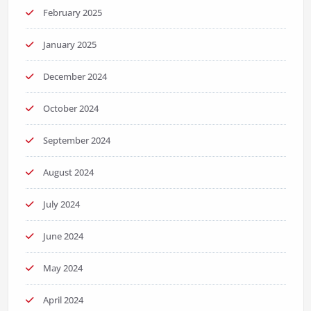
February 2025
January 2025
December 2024
October 2024
September 2024
August 2024
July 2024
June 2024
May 2024
April 2024