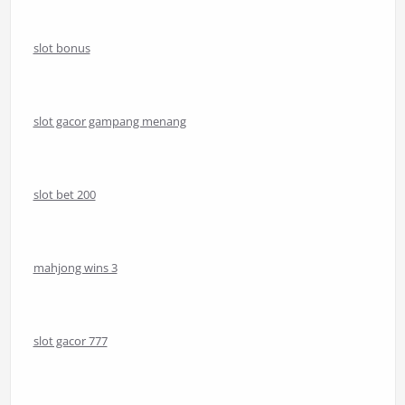
slot bonus
slot gacor gampang menang
slot bet 200
mahjong wins 3
slot gacor 777