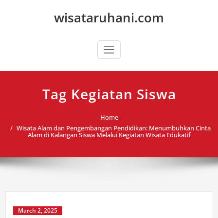
Skip
wisataruhani.com
to
content
Tag Kegiatan Siswa
Home
Wisata Alam dan Pengembangan Pendidikan: Menumbuhkan Cinta
Alam di Kalangan Siswa Melalui Kegiatan Wisata Edukatif
March 2, 2025