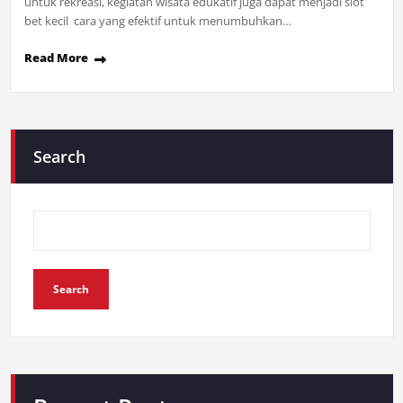
untuk rekreasi, kegiatan wisata edukatif juga dapat menjadi slot
bet kecil cara yang efektif untuk menumbuhkan…
Read More
Search
Search