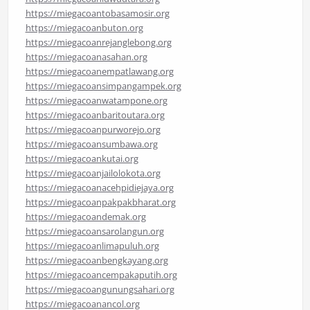
https://miegacoantobasamosir.org
https://miegacoanbuton.org
https://miegacoanrejanglebong.org
https://miegacoanasahan.org
https://miegacoanempatlawang.org
https://miegacoansimpangampek.org
https://miegacoanwatampone.org
https://miegacoanbaritoutara.org
https://miegacoanpurworejo.org
https://miegacoansumbawa.org
https://miegacoankutai.org
https://miegacoanjailolokota.org
https://miegacoanacehpidiejaya.org
https://miegacoanpakpakbharat.org
https://miegacoandemak.org
https://miegacoansarolangun.org
https://miegacoanlimapuluh.org
https://miegacoanbengkayang.org
https://miegacoancempakaputih.org
https://miegacoangunungsahari.org
https://miegacoanancol.org