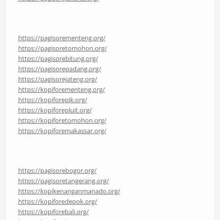
https://pagisorementeng.org/
https://pagisoretomohon.org/
https://pagisorebitung.org/
https://pagisorepadang.org/
https://pagisorejateng.org/
https://kopiforementeng.org/
https://kopiforepik.org/
https://kopiforepluit.org/
https://kopiforetomohon.org/
https://kopiforemakassar.org/
https://pagisorebogor.org/
https://pagisoretangerang.org/
https://kopikenanganmanado.org/
https://kopiforedepok.org/
https://kopiforebali.org/