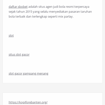
daftar sbobet
adalah situs agen judi bola resmi terpercaya
sejak tahun 2015 yang selalu menyediakan pasaran taruhan
bola terbaik dan terlengkap seperti mix parlay.
slot
situs slot gacor
slot gacor gampang menang
https://kopiforebanten.org/