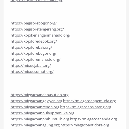
https://pagisorebogor.org/
https://pagisoretangerang.org/
https://kopikenanganmanado.org/
https://kopiforedepok.org/
https://kopiforebali.org/
https://kopiforebogor.org/
https://kopiforemanado.org/
https://mixuejabar.org/
https://mixuesumut.org/
https://miegacoanahnasution.org
https://miegacoangejayan.org
https://miegacoanpemuda.org
https://miegacoanrenon.org
https://miegacoansintang.org
https://miegacoanpulaupramuka.org
https://miegacoanprabumulih.org
https://miegacoanende.org
https://miegacoanagung.org
https://miegacoantidore.org